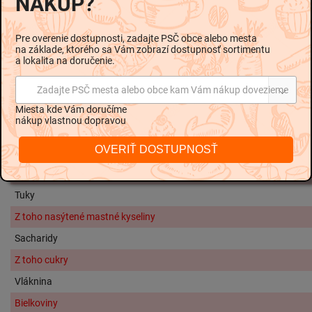
NÁKUP?
Zloženie
Pasterizované
mlieko
, Jedlá soľ, Syridlo, Mliekarenské
Pre overenie dostupnosti, zadajte PSČ obce alebo mesta
kultúry, Tuk v sušine min. 45%
na základe, ktorého sa Vám zobrazí dostupnosť sortimentu
a lokalita na doručenie.
Informácie o alergénoch
Obsahuje: Mlieko
Zadajte PSČ mesta alebo obce kam Vám nákup dovezieme
Skladovanie
Miesta kde Vám doručíme
Skladujte pri teplote od +2 °C do +8 °C.
nákup vlastnou dopravou
Nutričné hodnoty na 100g:
OVERIŤ DOSTUPNOSŤ
Energetická hodnota
1213 kJ / 29
Tuky
Z toho nasýtené mastné kyseliny
Sacharidy
Z toho cukry
Vláknina
Bielkoviny