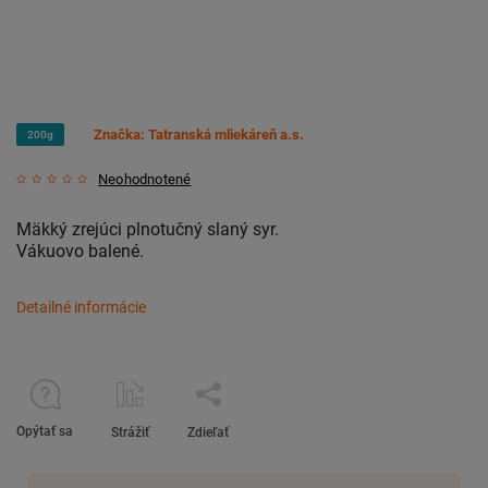
Značka:
Tatranská mliekáreň a.s.
200g
Neohodnotené
Mäkký zrejúci plnotučný slaný syr.
Vákuovo balené.
Detailné informácie
Opýtať sa
Strážiť
Zdieľať