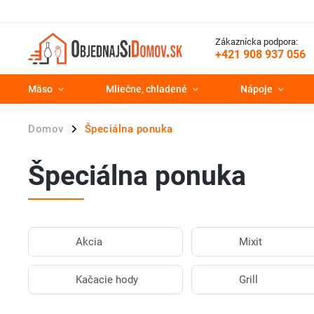
Zákaznícka podpora:
+421 908 937 056
Mäso
Mliečne, chladené
Nápoje
Domov
Špeciálna ponuka
/
Špeciálna ponuka
Akcia
Mixit
Kačacie hody
Grill