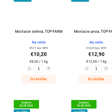
Morčacie stehná, TOP-FARM
Morčacie prsia, TOP-
Na ceste
Na ceste
€9,71 bez DPH
€12,29 bez DPH
€10,20
€12,90
€8,50 / 1 kg
€12,90 / 1 kg
Do košíka
Do košíka
Dodáme
Dodáme
05.08.2026
05.08.2026
cca 500g
cca 500g