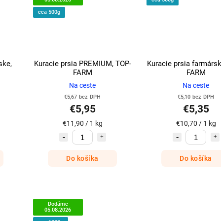
cca 500g
ske,
Kuracie prsia PREMIUM, TOP-
Kuracie prsia farmárs
FARM
FARM
Na ceste
Na ceste
€5,67 bez DPH
€5,10 bez DPH
€5,95
€5,35
€11,90 / 1 kg
€10,70 / 1 kg
Do košíka
Do košíka
Dodáme
05.08.2026