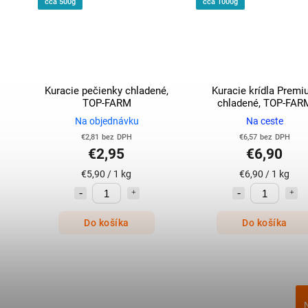
cca 500g
cca 1000g
Kuracie pečienky chladené,
Kuracie krídla Prem
TOP-FARM
chladené, TOP-FAR
Na objednávku
Na ceste
€2,81 bez DPH
€6,57 bez DPH
€2,95
€6,90
€5,90 / 1 kg
€6,90 / 1 kg
Do košíka
Do košíka