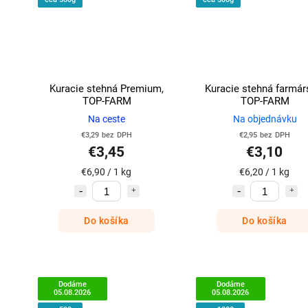
Kuracie stehná Premium,
Kuracie stehná farmár
TOP-FARM
TOP-FARM
Na ceste
Na objednávku
€3,29 bez DPH
€2,95 bez DPH
€3,45
€3,10
€6,90 / 1 kg
€6,20 / 1 kg
Do košíka
Do košíka
Dodáme
Dodáme
05.08.2026
05.08.2026