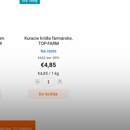
cca 1000g
ium
Kuracie krídla farmárske,
M
TOP-FARM
Na ceste
€4,62 bez DPH
€4,85
€4,85 / 1 kg
Do košíka
Načítať 15 ďalších