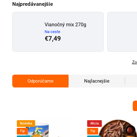
Najpredávanejšie
Vianočný mix 270g
Na ceste
€7,49
Zo
Odporúčame
Najlacnejšie
Novinka
Akcia
Tip
Tip