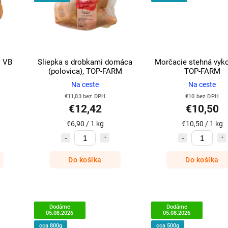
o VB
Sliepka s drobkami domáca
Morčacie stehná vyko
(polovica), TOP-FARM
TOP-FARM
Na ceste
Na ceste
€11,83 bez DPH
€10 bez DPH
€12,42
€10,50
€6,90 / 1 kg
€10,50 / 1 kg
Do košíka
Do košíka
Dodáme
Dodáme
05.08.2026
05.08.2026
cca 800g
cca 500g