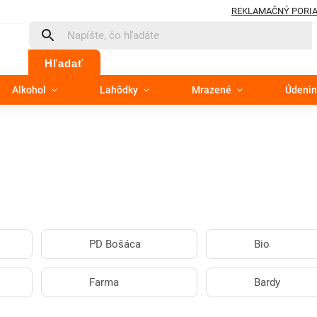
REKLAMAČNÝ PORI
Hľadať
Alkohol
Lahôdky
Mrazené
Údenin
PD Bošáca
Bio
Farma
Bardy