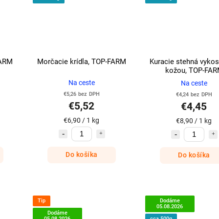
FARM
Morčacie krídla, TOP-FARM
Kuracie stehná vykos
kožou, TOP-FA
Na ceste
Na ceste
€5,26 bez DPH
€4,24 bez DPH
€5,52
€4,45
€6,90 / 1 kg
€8,90 / 1 kg
Do košíka
Do košíka
Tip
Dodáme
05.08.2026
Dodáme
05.08.2026
cca 500g