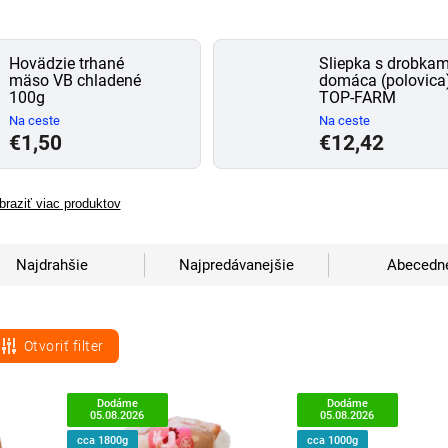
Hovädzie trhané
Sliepka s drobkam
mäso VB chladené
domáca (polovica)
100g
TOP-FARM
Na ceste
Na ceste
€1,50
€12,42
braziť viac produktov
Najdrahšie
Najpredávanejšie
Abecedn
Otvoriť filter
Dodáme
Dodáme
05.08.2026
05.08.2026
cca 1800g
cca 1000g