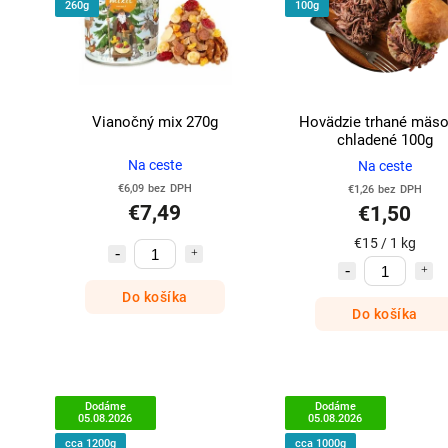
260g
100g
Vianočný mix 270g
Hovädzie trhané mäs
chladené 100g
Na ceste
Na ceste
€6,09 bez DPH
€1,26 bez DPH
€7,49
€1,50
€15 / 1 kg
Do košíka
Do košíka
Dodáme
Dodáme
05.08.2026
05.08.2026
cca 1200g
cca 1000g