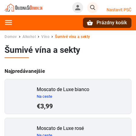
Nastavit PSČ
Prázdny košík
Hľadať
Domov
Alkohol
Víno
Šumivé vína a sekty
/
/
/
Šumivé vína a sekty
Najpredávanejšie
Moscato de Luxe bianco
Na ceste
€3,99
Moscato de Luxe rosé
Na ceste