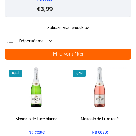
€3,99
Zobraziť viac produktov
Odporúčame
Najlacnejšie
Otvoriť filter
Najdrahšie
Najpredávanejšie
0,75l
0,75l
Abecedne
Moscato de Luxe bianco
Moscato de Luxe rosé
Na ceste
Na ceste