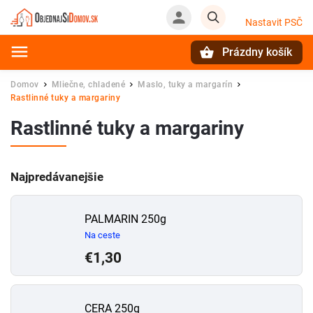
Nastavit PSČ
Prázdny košík
Hľadať
Domov
Mliečne, chladené
Maslo, tuky a margarín
/
/
/
Rastlinné tuky a margariny
Rastlinné tuky a margariny
Najpredávanejšie
PALMARIN 250g
Na ceste
€1,30
CERA 250g