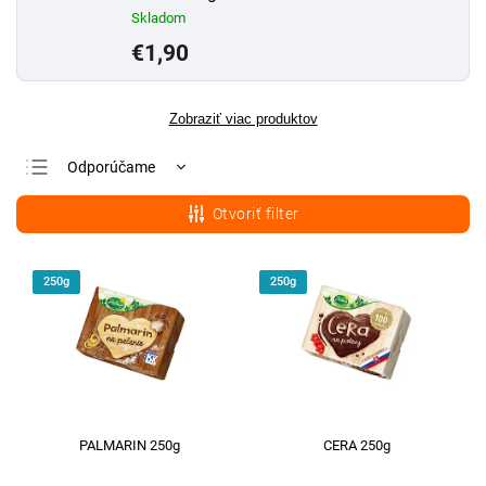
Skladom
€1,90
Zobraziť viac produktov
Odporúčame
Najlacnejšie
Otvoriť filter
Najdrahšie
Najpredávanejšie
250g
250g
Abecedne
PALMARIN 250g
CERA 250g