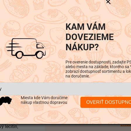
-
-
KAM VÁM
DOVEZIEME
NÁKUP?
iskusia
Pre overenie dostupnosti, zadajte P
alebo mesta na základe, ktorého sa
zobrazí dostupnosť sortimentu a lok
na doručenie.
Dodatočné parametre
Miesta kde Vám doručíme
OVERIŤ DOSTUPN
nákup vlastnou dopravou
aný rastlinný
Mlie
 mastných
Kategória
:
chla
 lecitín,