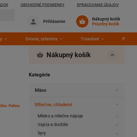
ADOK
OBCHODNÉ PODMIENKY
SPRACOVANIE ÚDAJOV
Nákupný košík
Prihlásenie
Prázdny košík
y
Ovocie, zelenina
Trvanlivé
Pekáre
Nákupný košík
Kategórie
Mäso
Mliečne, chladené
čka:
Palma
Mlieko a mliečne nápoje
Vajcia a droždie
Syry