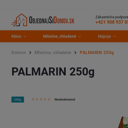
Zákaznícka podpora
+421 908 937 0
Mäso
Mliečne, chladené
Nápoje
Domov
Mliečne, chladené
PALMARIN 250g
/
/
PALMARIN 250g
Neohodnotené
250g