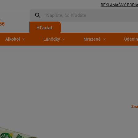
REKLAMAČNÝ PORI
:
56
Hľadať
Alkohol
Lahôdky
Mrazené
Údenin
Zna