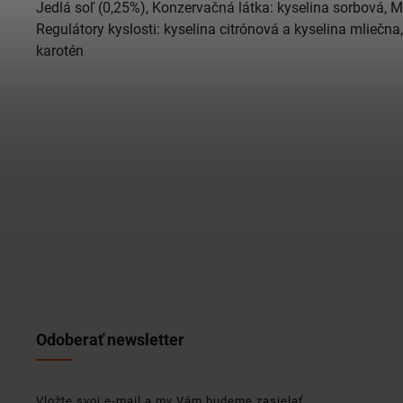
Jedlá soľ (0,25%), Konzervačná látka: kyselina sorbová, 
Regulátory kyslosti: kyselina citrónová a kyselina mliečna,
karotén
Odoberať newsletter
Vložte svoj e-mail a my Vám budeme zasielať