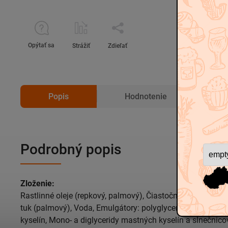
Opýtať sa
Strážiť
Zdieľať
Popis
Hodnotenie
D
Podrobný popis
Zloženie:
Rastlinné oleje (repkový, palmový), Čiastočne hydrogenov
tuk (palmový), Voda, Emulgátory: polyglycerolové estery
kyselín, Mono- a diglyceridy mastných kyselín a slnečnicový