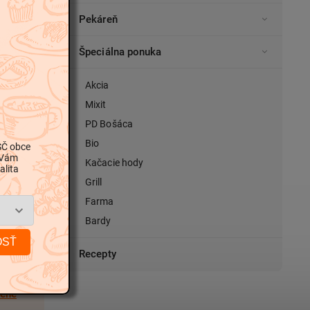
Pekáreň
Špeciálna ponuka
Akcia
Mixit
PD Bošáca
Bio
SČ obce
 Vám
Kačacie hody
alita
Grill
Farma
Bardy
OSŤ
Recepty
čne,
dené