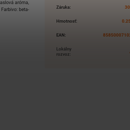
Maslová aróma,
Záruka
:
30
 Farbivo: beta-
Hmotnosť
:
0.2
EAN
:
8585000710
Lokálny
rozvoz
: