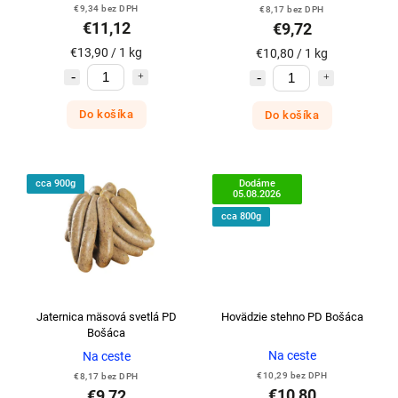
€9,34 bez DPH
€8,17 bez DPH
€11,12
€9,72
€13,90 / 1 kg
€10,80 / 1 kg
Do košíka
Do košíka
cca 900g
Dodáme
05.08.2026
cca 800g
Jaternica mäsová svetlá PD
Hovädzie stehno PD Bošáca
Bošáca
Na ceste
Na ceste
€10,29 bez DPH
€8,17 bez DPH
€10,80
€9,72