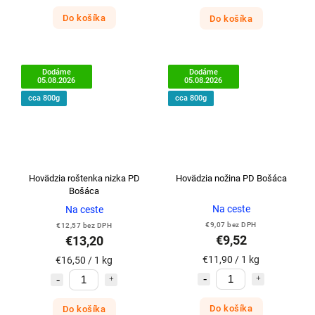
Do košíka
Do košíka
Dodáme
Dodáme
05.08.2026
05.08.2026
cca 800g
cca 800g
Hovädzia roštenka nizka PD
Hovädzia nožina PD Bošáca
Bošáca
Na ceste
Na ceste
€9,07 bez DPH
€12,57 bez DPH
€9,52
€13,20
€11,90 / 1 kg
€16,50 / 1 kg
Do košíka
Do košíka