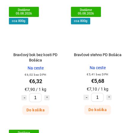
Dodáme
Dodáme
05.08.2026
05.08.2026
cca 800g
cca 800g
Bravčový bok bez kosti PD
Bravčové stehno PD Bošáca
Bošáca
Na ceste
Na ceste
€5,41 bez DPH
€6,02 bez DPH
€5,68
€6,32
€7,10 / 1 kg
€7,90 / 1 kg
Do košíka
Do košíka
Dodáme