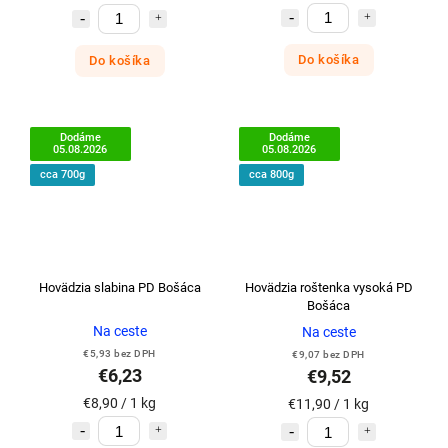
Do košíka
Do košíka
Dodáme
Dodáme
05.08.2026
05.08.2026
cca 700g
cca 800g
Hovädzia slabina PD Bošáca
Hovädzia roštenka vysoká PD
Bošáca
Na ceste
Na ceste
€5,93 bez DPH
€9,07 bez DPH
€6,23
€9,52
€8,90 / 1 kg
€11,90 / 1 kg