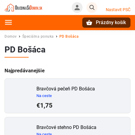
Nastavit PSČ
Prázdny košík
Hľadať
Domov
Špeciálna ponuka
PD Bošáca
/
/
PD Bošáca
Najpredávanejšie
Bravčová pečeň PD Bošáca
Na ceste
€1,75
Bravčové stehno PD Bošáca
Na ceste