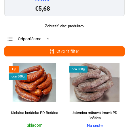
€5,68
Zobraziť viac produktov
Odporúčame
Najlacnejšie
Otvoriť filter
Najdrahšie
Najpredávanejšie
Tip
cca 900g
Abecedne
cca 800g
Klobása bošácka PD Bošáca
Jaternica mäsová tmavá PD
Bošáca
Skladom
Na ceste