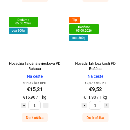
Dodáme
Tip
05.08.2026
Dodáme
cca 900g
05.08.2026
cca 800g
Hovädzia falošná sviečková PD
Hovädzí krk bez kosti PD
Bošáca
Bošáca
Na ceste
Na ceste
€14,49 bez DPH
€9,07 bez DPH
€15,21
€9,52
€16,90 / 1 kg
€11,90 / 1 kg
Do košíka
Do košíka