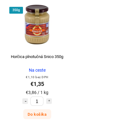
350g
Horčica plnotučná Snico 350g
Na ceste
€1,10 bez DPH
€1,35
€3,86 / 1 kg
Do košíka