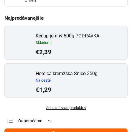
Chren
Najpredávanejšie
Kečup jemný 500g PODRAVKA
Skladom
€2,39
Horčica kremžská Snico 350g
Na ceste
€1,29
Zobraziť viac produktov
Odporúčame
Najlacnejšie