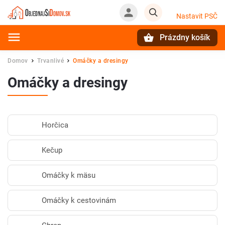
Nastavit PSČ
Prázdny košík
Hľadať
Domov
Trvanlivé
Omáčky a dresingy
/
/
Omáčky a dresingy
Horčica
Kečup
Omáčky k mäsu
Omáčky k cestovinám