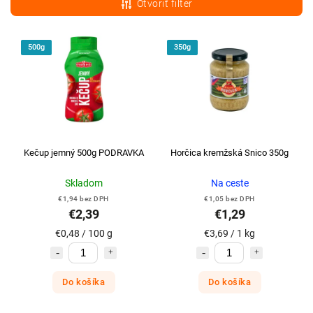
Otvoriť filter
Najdrahšie
Najpredávanejšie
500g
350g
Abecedne
Kečup jemný 500g PODRAVKA
Horčica kremžská Snico 350g
Skladom
Na ceste
€1,94 bez DPH
€1,05 bez DPH
€2,39
€1,29
€0,48 / 100 g
€3,69 / 1 kg
Do košíka
Do košíka