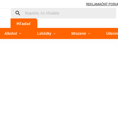
REKLAMAČNÝ PORI
Hľadať
Alkohol
Lahôdky
Mrazené
Údenin