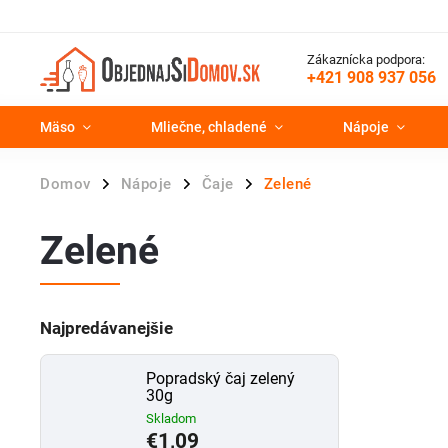
Zákaznícka podpora:
+421 908 937 056
Mäso
Mliečne, chladené
Nápoje
Domov
Nápoje
Čaje
Zelené
/
/
/
Zelené
Najpredávanejšie
Popradský čaj zelený
30g
Skladom
€1,09