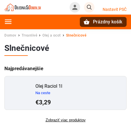
Nastavit PSČ
Prázdny košík
Hľadať
Domov
Trvanlivé
Olej a ocot
Slnečnicové
/
/
/
Slnečnicové
Najpredávanejšie
Olej Raciol 1l
Na ceste
€3,29
Zobraziť viac produktov