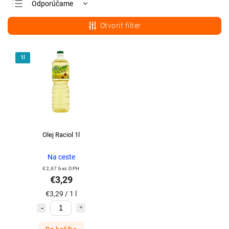
Odporúčame
Najlacnejšie
Otvoriť filter
Najdrahšie
Najpredávanejšie
1l
Abecedne
Olej Raciol 1l
Na ceste
€2,67 bez DPH
€3,29
€3,29 / 1 l