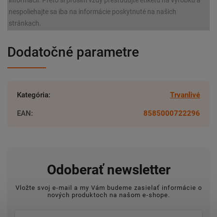
informácií. Preto si prosím vždy preštudujte etiketu na výrobku a
nespoliehajte sa iba na informácie poskytnuté na našich
stránkach.
Dodatočné parametre
Kategória
:
Trvanlivé
EAN
:
8585000722296
Odoberať newsletter
Vložte svoj e-mail a my Vám budeme zasielať informácie o
nových produktoch na našom e-shope.