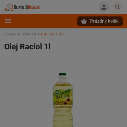
Prázdny košík
Hľadať
Domov
Trvanlivé
Olej Raciol 1l
/
/
Olej Raciol 1l