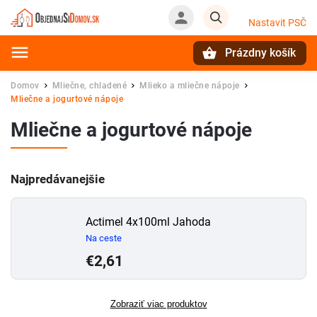
Nastavit PSČ
Prázdny košík
Hľadať
Domov
Mliečne, chladené
Mlieko a mliečne nápoje
/
/
/
Mliečne a jogurtové nápoje
Mliečne a jogurtové nápoje
Najpredávanejšie
Actimel 4x100ml Jahoda
Na ceste
€2,61
Zobraziť viac produktov