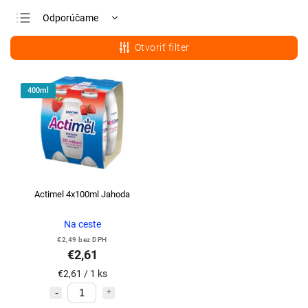
Odporúčame
Najlacnejšie
Otvoriť filter
Najdrahšie
Najpredávanejšie
400ml
Abecedne
Actimel 4x100ml Jahoda
Na ceste
€2,49 bez DPH
€2,61
€2,61 / 1 ks