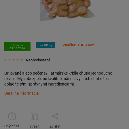
Značka:
TOP-Farm
Dodáme
cca 1000g
05.08.2026
Neohodnotené
Grilované alebo pečené? Farmárske krídla chutia jednoducho
skvele. My zabezpečíme kvalitné mäso a vy si ich chuť už len
doladíte tými správnymi ingredienciami.
Detailné informácie
Opýtať sa
Strážiť
Zdieľať