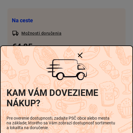
Na ceste
Možnosti doručenia
€4,85
-
-
€4,85 / 1 kg
Pridať do košíka
KAM VÁM DOVEZIEME
NÁKUP?
Popis
Hodnotenie
Diskusia
Pre overenie dostupnosti, zadajte PSČ obce alebo mesta
na základe, ktorého sa Vám zobrazí dostupnosť sortimentu
Podrobný popis
a lokalita na doručenie.