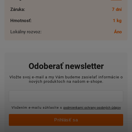
Záruka
:
7 dní
Hmotnosť
:
1 kg
Lokálny rozvoz
:
Áno
Odoberať newsletter
Vložte svoj e-mail a my Vám budeme zasielať informácie o
nových produktoch na našom e-shope.
Vložením e-mailu súhlasíte s
podmienkami ochrany osobných údajov
Prihlásiť sa