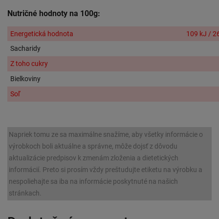
Nutričné hodnoty na 100g:
Energetická hodnota
109 kJ / 2
Sacharidy
Z toho cukry
Bielkoviny
Soľ
Napriek tomu ze sa maximálne snažíme, aby všetky informácie o
výrobkoch boli aktuálne a správne, môže dojsť z dôvodu
aktualizácie predpisov k zmenám zloženia a dietetických
informácií. Preto si prosím vždy preštudujte etiketu na výrobku a
nespoliehajte sa iba na informácie poskytnuté na našich
stránkach.