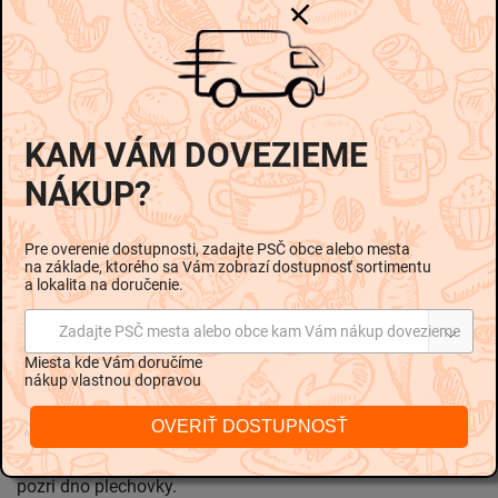
-
-
Zloženie
Voda, Nealkoholické pivo svetlé 40% (voda, jačmenné
slady, upravený chmeľ), Cukor, Regulátor kyslosti: kyselina
citrónová, Prírodné arómy, Vitamín C, Vitamín kyselina
KAM VÁM DOVEZIEME
pantoténová (B5), Vitamín B6, Citrónová šťava z
NÁKUP?
koncentrátu 0, 1%, Obsah ovocnej šťavy v hotovom
výrobku 0, 1%, Sýtené oxidom uhličitým
Pre overenie dostupnosti, zadajte PSČ obce alebo mesta
na základe, ktorého sa Vám zobrazí dostupnosť sortimentu
Informácie o alergénoch
a lokalita na doručenie.
Obsahuje
: Jačmeň
Zadajte PSČ mesta alebo obce kam Vám nákup dovezieme
Skladovanie
Miesta kde Vám doručíme
Skladovať v priestoroch bez zdroja sálavého tepla,
nákup vlastnou dopravou
priameho slnečného žiarenia a mrazu.
OVERIŤ DOSTUPNOSŤ
Minimálna trvanlivosť do
pozri dno plechovky.