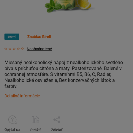
Značka:
Birell
500ml
Neohodnotené
Miešaný nealkoholický nápoj z nealkoholického svetlého
piva s príchuťou citróna a mäty. Pasterizované.
Balené v
ochrannej atmosfére.
S vitamínmi B5, B6, C,
Radler,
Nealkoholické osvieženie,
Bez konzervačných látok a
farbív.
Detailné informácie
Opýtať sa
Strážiť
Zdieľať