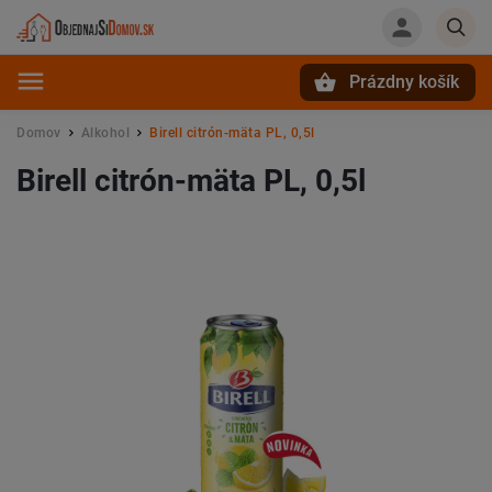
Prázdny košík
Hľadať
Domov
Alkohol
Birell citrón-mäta PL, 0,5l
/
/
Birell citrón-mäta PL, 0,5l