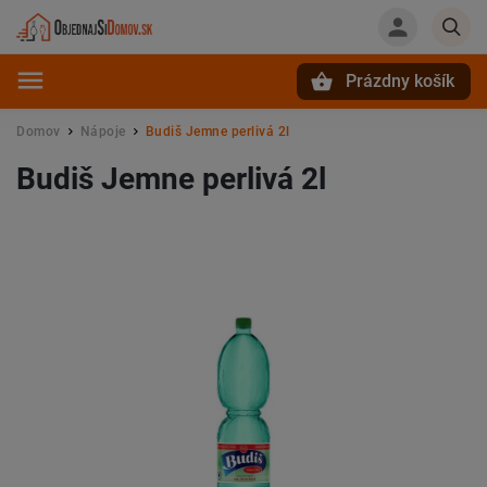
Prázdny košík
Hľadať
Domov
Nápoje
Budiš Jemne perlivá 2l
/
/
Budiš Jemne perlivá 2l