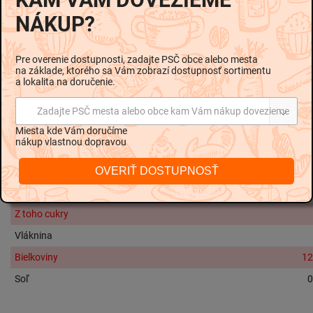
Pšeničná
múka, pitná voda, sušená pasterizovaná
vaječná
NÁKUP?
hmota 7, 7% (8 vajec na 1 kg múky), kurkuma
Alergény:
Pre overenie dostupnosti, zadajte PSČ obce alebo mesta
na základe, ktorého sa Vám zobrazí dostupnosť sortimentu
Alergény sú v zložení vyznačené
hrubším písmom.
a lokalita na doručenie.
Nutričné hodnoty na 100g:
Zadajte PSČ mesta alebo obce kam Vám nákup dovezieme
Energetická hodnota
1644 kJ / 38
Miesta kde Vám doručíme
nákup vlastnou dopravou
Tuky
OVERIŤ DOSTUPNOSŤ
Z toho nasýtené mastné kyseliny
Sacharidy
Z toho cukry
Vláknina
Bielkoviny
12
Soľ
0