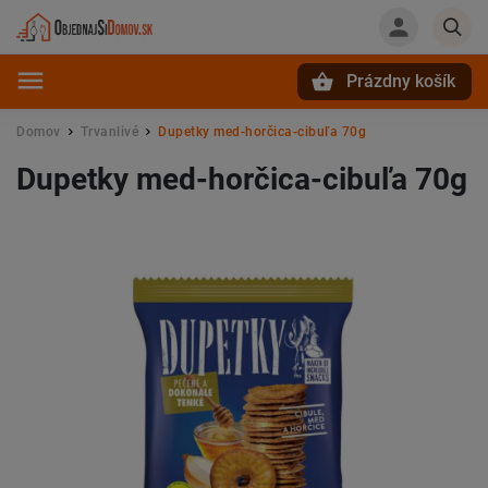
Prázdny košík
Hľadať
Domov
Trvanlivé
Dupetky med-horčica-cibuľa 70g
/
/
Dupetky med-horčica-cibuľa 70g