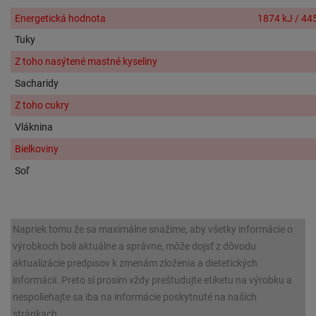
Energetická hodnota
1874 kJ / 44
Tuky
Z toho nasýtené mastné kyseliny
Sacharidy
Z toho cukry
Vláknina
Bielkoviny
Soľ
Napriek tomu že sa maximálne snažíme, aby všetky informácie o
výrobkoch boli aktuálne a správne, môže dojsť z dôvodu
aktualizácie predpisov k zmenám zloženia a dietetických
informácií. Preto si prosím vždy preštudujte etiketu na výrobku a
nespoliehajte sa iba na informácie poskytnuté na našich
stránkach.