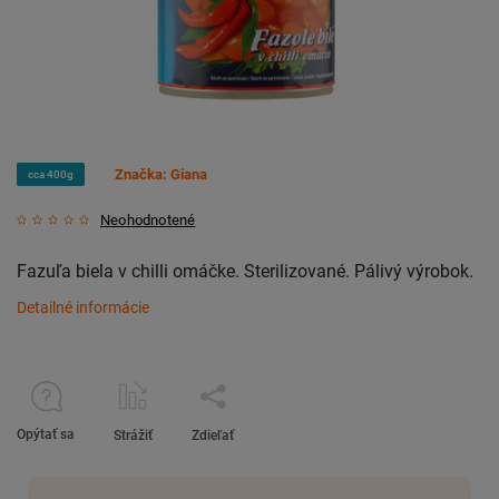
Značka:
Giana
cca 400g
Neohodnotené
Fazuľa biela v chilli omáčke. Sterilizované. Pálivý výrobok.
Detailné informácie
Opýtať sa
Strážiť
Zdieľať