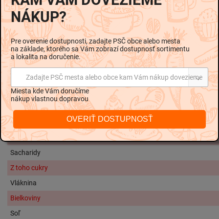
Zloženie:
NÁKUP?
biela fazuľa 44%, pitná voda, paradajkové pyré 22%, cukor,
modifikovaný kukuričný škrob, jedlá soľ, mletá cibuľa,
mletá paprika, aróma
Pre overenie dostupnosti, zadajte PSČ obce alebo mesta
na základe, ktorého sa Vám zobrazí dostupnosť sortimentu
Alergény:
a lokalita na doručenie.
Alergény sú v zložení vyznačené
hrubším písmom.
Zadajte PSČ mesta alebo obce kam Vám nákup dovezieme
Nutričné hodnoty na 100g:
Miesta kde Vám doručíme
nákup vlastnou dopravou
Energetická hodnota
353 kJ / 8
OVERIŤ DOSTUPNOSŤ
Tuky
Z toho nasýtené mastné kyseliny
Sacharidy
Z toho cukry
Vláknina
Bielkoviny
Soľ