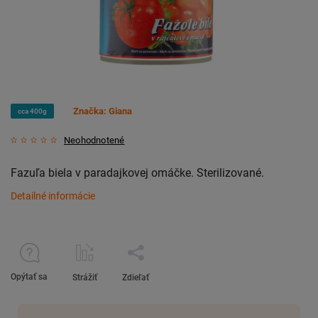
Značka:
Giana
cca 400g
Neohodnotené
Fazuľa biela v paradajkovej omáčke. Sterilizované.
Detailné informácie
Opýtať sa
Strážiť
Zdieľať