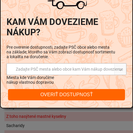
šťavy z koncentrátov: jablko, jahoda, malina, pomaranč,
citrón, ananás, Kyselina: kyselina citrónová, Ovocné a
KAM VÁM DOVEZIEME
rastlinné koncentráty: požlt farbiarsky, riasa spirulina,
jablko, čierna baza, pomaranč, čierne ríbezle, kiwi, citrón,
NÁKUP?
arónia, mango, mučenka, hrozno, Aróma, Extrakt z bazy
čiernej, Leštiace látky: včelí vosk biely a žltý, karnaubský
Pre overenie dostupnosti, zadajte PSČ obce alebo mesta
vosk
na základe, ktorého sa Vám zobrazí dostupnosť sortimentu
a lokalita na doručenie.
Skladovanie
Minimálna trvanlivosť do konca ...(viď tlač na zadnej
Zadajte PSČ mesta alebo obce kam Vám nákup dovezieme
strane). Chráňte pred teplom a vlhkom.
Miesta kde Vám doručíme
nákup vlastnou dopravou
Nutričné hodnoty na 100g:
OVERIŤ DOSTUPNOSŤ
Energetická hodnota
1459 kJ / 34
Tuky
Z toho nasýtené mastné kyseliny
Sacharidy