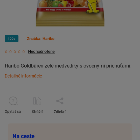
Značka:
Haribo
100g
Neohodnotené
Haribo Goldbären želé medvedíky s ovocnými príchuťami.
Detailné informácie
Opýtať sa
Strážiť
Zdieľať
Na ceste