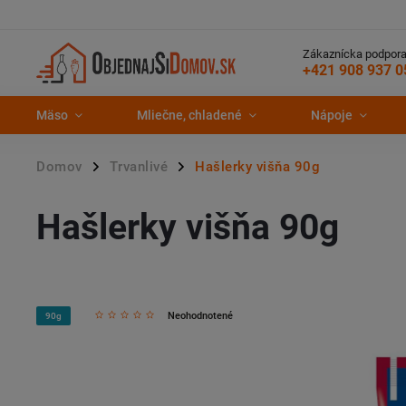
Zákaznícka podpora
+421 908 937 0
Mäso
Mliečne, chladené
Nápoje
Domov
Trvanlivé
Hašlerky višňa 90g
/
/
Hašlerky višňa 90g
Neohodnotené
90g