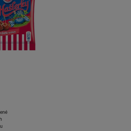
bené
h
ou