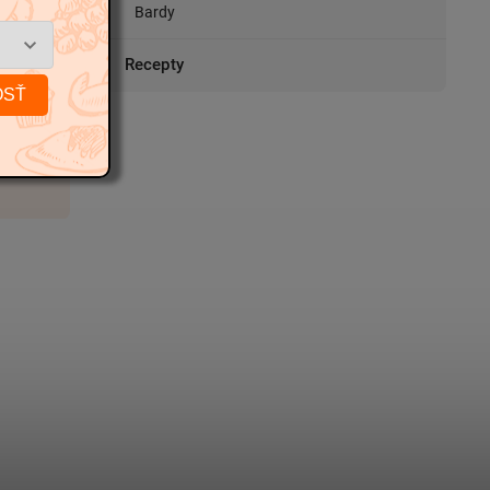
Bardy
livé
Recepty
OSŤ
9 kg
319