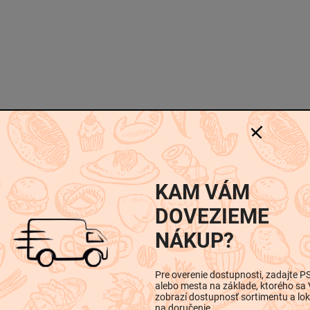
-
-
KAM VÁM
iskusia
DOVEZIEME
NÁKUP?
Dodatočné parametre
Pre overenie dostupnosti, zadajte P
alebo mesta na základe, ktorého sa
zobrazí dostupnosť sortimentu a lok
na doručenie.