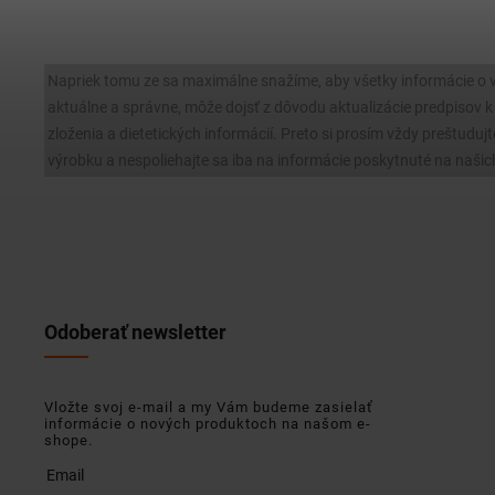
Napriek tomu ze sa maximálne snažíme, aby všetky informácie o 
aktuálne a správne, môže dojsť z dôvodu aktualizácie predpisov
zloženia a dietetických informácií. Preto si prosím vždy preštudujt
výrobku a nespoliehajte sa iba na informácie poskytnuté na našic
Odoberať newsletter
Vložte svoj e-mail a my Vám budeme zasielať
informácie o nových produktoch na našom e-
shope.
Email