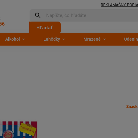
REKLAMAČNÝ PORI
:
56
Hľadať
Alkohol
Lahôdky
Mrazené
Údenin
Značk