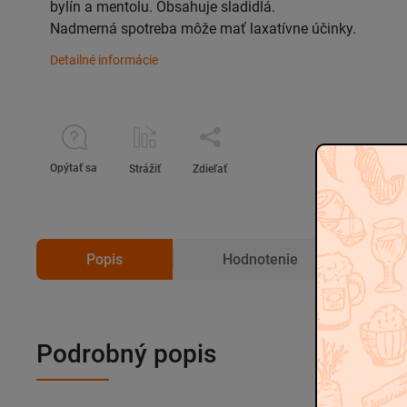
bylín a mentolu. Obsahuje sladidlá.
Nadmerná spotreba môže mať laxatívne účinky.
Detailné informácie
Opýtať sa
Strážiť
Zdieľať
Popis
Hodnotenie
D
Podrobný popis