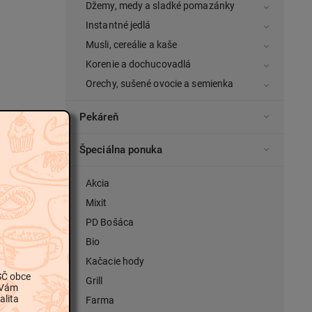
Džemy, medy a sladké pomazánky
Instantné jedlá
Musli, cereálie a kaše
Korenie a dochucovadlá
Orechy, sušené ovocie a semienka
Pekáreň
Špeciálna ponuka
Akcia
Mixit
PD Bošáca
Bio
Kačacie hody
SČ obce
Grill
 Vám
alita
Farma