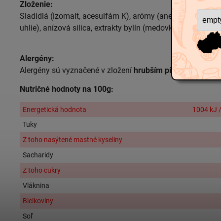
Zloženie:
Sladidlá (izomalt, acesulfám K), arómy (anetol, mentol), f
uhlie), anízová silica, extrakty bylín (medovka, skorocel)
Alergény:
Alergény sú vyznačené v zložení
hrubším
písmom
.
Nutričné hodnoty na 100g:
Energetická hodnota
1004 kJ /
Tuky
Z toho nasýtené mastné kyseliny
Sacharidy
Z toho cukry
Vláknina
Bielkoviny
Soľ