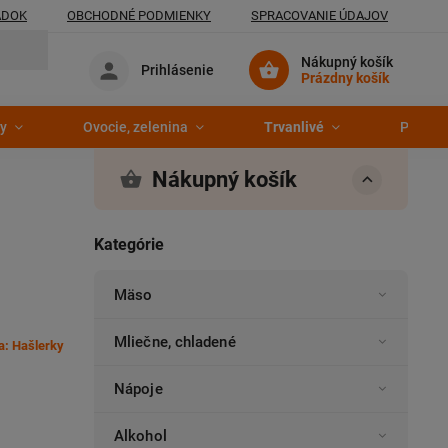
ADOK
OBCHODNÉ PODMIENKY
SPRACOVANIE ÚDAJOV
Nákupný košík
Prihlásenie
Prázdny košík
y
Ovocie, zelenina
Trvanlivé
Pekáre
Nákupný košík
Kategórie
Mäso
Mliečne, chladené
a:
Hašlerky
Nápoje
Alkohol