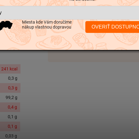
arbivo (aktívne
Kategória
:
Trvan
Miesta kde Vám doručíme
OVERIŤ DOSTUPN
nákup vlastnou dopravou
Hmotnosť
:
0.0
EAN
:
8593893750
 241 kcal
0,3 g
0,3
g
99,2 g
0,4 g
0,1 g
0,1 g
0,03 g