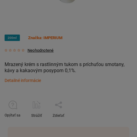
Značka:
IMPERIUM
200ml
Neohodnotené
Mrazený krém s rastlinným tukom s príchuťou smotany,
kávy a kakaovým posypom 0,1%.
Detailné informácie
Opýtať sa
Strážiť
Zdieľať