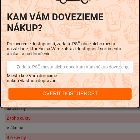
Rekonštituované odstredené
mlieko
, cukor, kokosový olej (9 %),
glukózo-fruktózový sirup,
srvátka
v prášku, emulgátor: mono- a
KAM VÁM DOVEZIEME
diglyceridy mastných kyselín stabilizátory: karubín, guma guar
NÁKUP?
farbivo: amoniakový karamel kakao so zníženým obsahom tuku
0,1%, instantná káva 0,1%, arómy.
Pre overenie dostupnosti, zadajte PSČ obce alebo mesta
Alergény
:
na základe, ktorého sa Vám zobrazí dostupnosť sortimentu
a lokalita na doručenie.
Alergény sú v zložení vyznačené
hrubším písmom.
Nutričné hodnoty na 100g:
Zadajte PSČ mesta alebo obce kam Vám nákup dovezieme
Miesta kde Vám doručíme
Energetická hodnota
770kJ / 184
nákup vlastnou dopravou
Tuky
9
OVERIŤ DOSTUPNOSŤ
Z toho nasýtené mastné kyseliny
8
Sacharidy
Z toho cukry
Vláknina
Bielkoviny