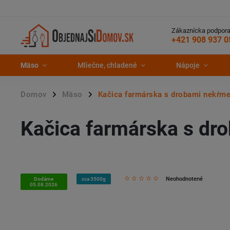
Zákaznícka podpora
+421 908 937 0
Mäso
Mliečne, chladené
Nápoje
Domov
Mäso
Kačica farmárska s drobami nekŕm
/
/
Kačica farmárska s d
Neohodnotené
Dodáme
cca 3500g
05.08.2026