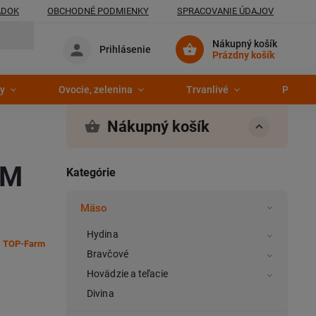
ADOK
OBCHODNÉ PODMIENKY
SPRACOVANIE ÚDAJOV
Nákupný košík
Prihlásenie
Prázdny košík
y
Ovocie, zelenina
Trvanlivé
Pekáre
Nákupný košík
RM
Kategórie
Mäso
Hydina
:
TOP-Farm
Bravčové
Hovädzie a teľacie
Divina