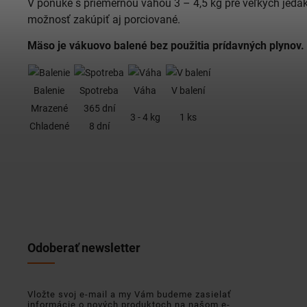
V ponuke s priemernou váhou 3 – 4,5 kg pre veľkých jedá
možnosť zakúpiť aj porciované.
Mäso je vákuovo balené bez použitia prídavných plynov.
Balenie
Spotreba
Váha
V balení
Mrazené
365 dní
3 - 4 kg
1 ks
Chladené
8 dní
Odoberať newsletter
Vložte svoj e-mail a my Vám budeme zasielať
informácie o nových produktoch na našom e-