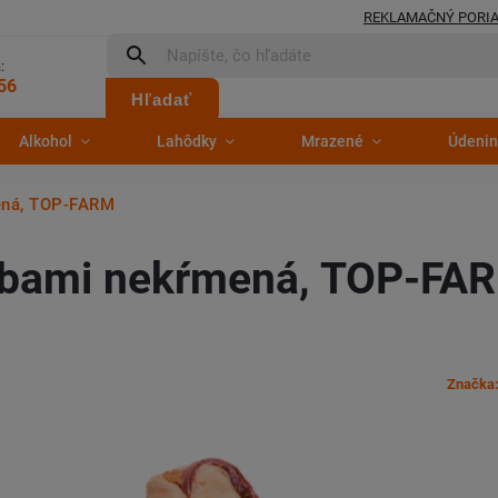
REKLAMAČNÝ PORI
:
56
Hľadať
Alkohol
Lahôdky
Mrazené
Údenin
ená, TOP-FARM
robami nekŕmená, TOP-FA
Značka