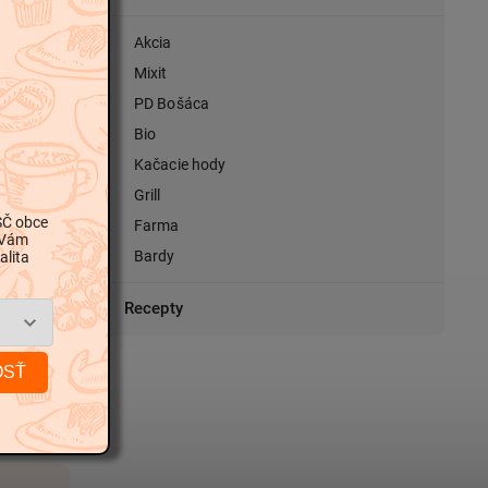
Akcia
Mixit
PD Bošáca
Bio
Kačacie hody
Grill
SČ obce
Farma
 Vám
Bardy
alita
Recepty
OSŤ