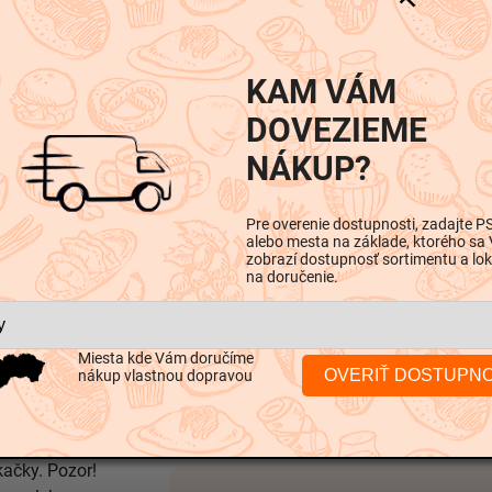
né.
KAM VÁM
DOVEZIEME
NÁKUP?
Pre overenie dostupnosti, zadajte P
alebo mesta na základe, ktorého sa
zobrazí dostupnosť sortimentu a lok
na doručenie.
iskusia
Miesta kde Vám doručíme
OVERIŤ DOSTUPN
nákup vlastnou dopravou
Dodatočné parametre
ačky. Pozor!