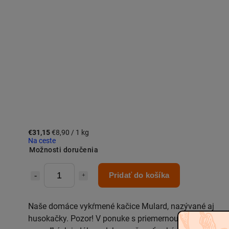
€31,15
€8,90 / 1 kg
Na ceste
Možnosti doručenia
Pridať do košíka
Naše domáce vykŕmené kačice Mulard, nazývané aj
husokačky. Pozor! V ponuke s priemernou váhou 3 – 4,