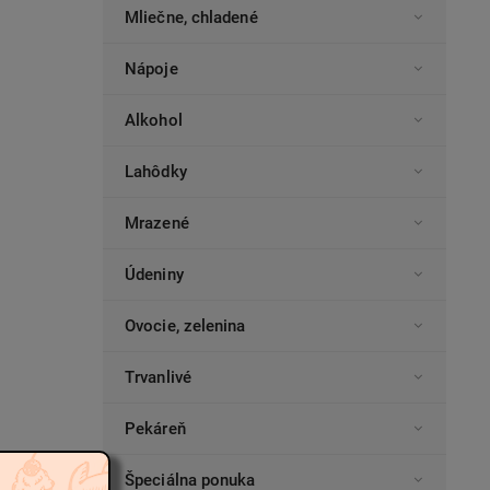
Mliečne, chladené
Nápoje
Alkohol
Lahôdky
Mrazené
Údeniny
Ovocie, zelenina
Trvanlivé
Pekáreň
Špeciálna ponuka