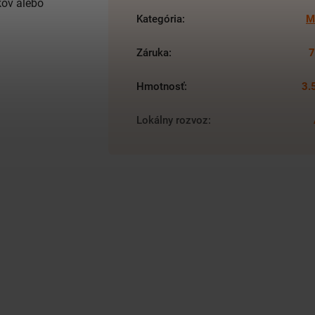
kov alebo
Kategória
:
M
Záruka
:
7
Hmotnosť
:
3.
Lokálny rozvoz
: