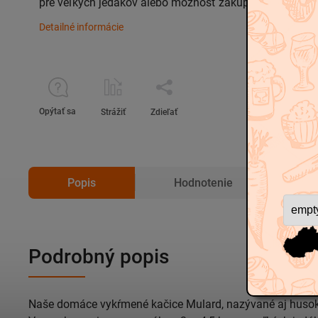
pre veľkých jedákov alebo možnosť zakúpiť aj porciova
Detailné informácie
Opýtať sa
Strážiť
Zdieľať
Popis
Hodnotenie
D
Podrobný popis
Naše domáce vykŕmené kačice Mulard, nazývané aj husok