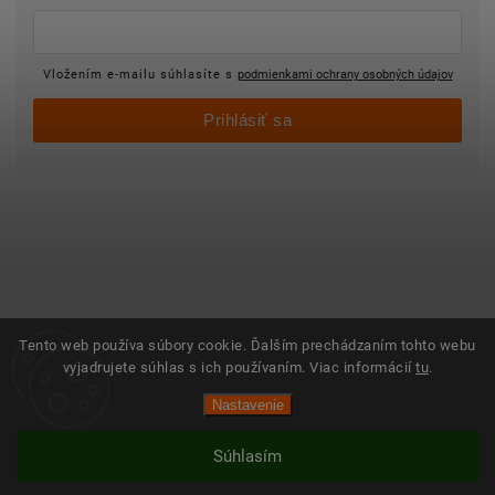
Vložením e-mailu súhlasíte s
podmienkami ochrany osobných údajov
Prihlásiť sa
Tento web používa súbory cookie. Ďalším prechádzaním tohto webu
vyjadrujete súhlas s ich používaním. Viac informácií
tu
.
Nastavenie
Súhlasím
Vytvoril Shoptet
Copyright 2025 ©
Objednajsidomov.sk
Všetky práva vyhradené. Vytvoril
Shoptet
| Design