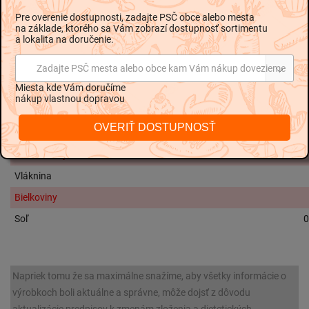
kyselina citrónová, antioxidant: kyselina askorbová
Pre overenie dostupnosti, zadajte PSČ obce alebo mesta
na základe, ktorého sa Vám zobrazí dostupnosť sortimentu
a lokalita na doručenie.
Nutričné hodnoty na 100g:
Zadajte PSČ mesta alebo obce kam Vám nákup dovezieme
Energetická hodnota
332 kJ / 7
Miesta kde Vám doručíme
Tuky
nákup vlastnou dopravou
Z toho nasýtené mastné kyseliny
OVERIŤ DOSTUPNOSŤ
Sacharidy
1
Z toho cukry
Vláknina
Bielkoviny
Soľ
0
Napriek tomu že sa maximálne snažíme, aby všetky informácie o
výrobkoch boli aktuálne a správne, môže dojsť z dôvodu