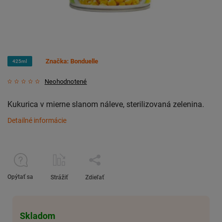
Značka:
Bonduelle
425ml
Neohodnotené
Kukurica v mierne slanom náleve, sterilizovaná zelenina.
Detailné informácie
Opýtať sa
Strážiť
Zdieľať
Skladom