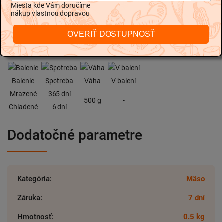
Miesta kde Vám doručíme
nákup vlastnou dopravou
Kuracie žalúdky z poctivého farmárskeho kuraťa sú vhodné na
každodenné varenie.
OVERIŤ DOSTUPNOSŤ
Mäso je vákuovo balené bez použitia prídavných plynov.
Balenie
Spotreba
Váha
V balení
Mrazené
365 dní
500 g
-
Chladené
6 dní
Dodatočné parametre
Kategória
:
Mäso
Záruka
:
7 dní
Hmotnosť
:
0.5 kg