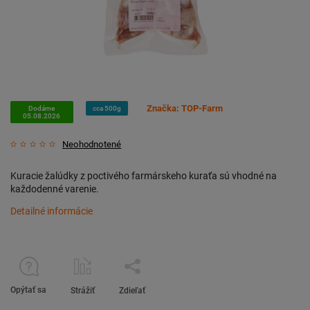
Značka:
TOP-Farm
Dodáme
cca 500g
05.08.2026
Neohodnotené
Kuracie žalúdky z poctivého farmárskeho kuraťa sú vhodné na
každodenné varenie.
Detailné informácie
Opýtať sa
Strážiť
Zdieľať