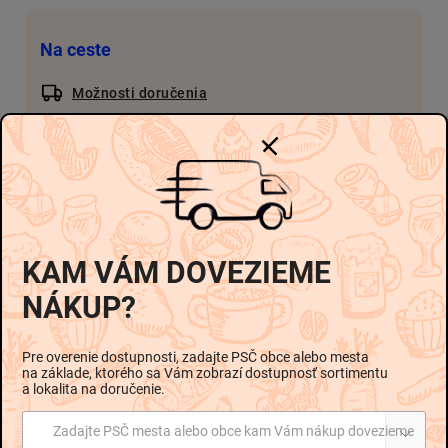
Na ceste
Možnosti doručenia
-
€2,30
-
€4,60 / 1 kg
Pridať do košíka
KAM VÁM DOVEZIEME
NÁKUP?
Popis
Hodnotenie
Diskusia
Pre overenie dostupnosti, zadajte PSČ obce alebo mesta
na základe, ktorého sa Vám zobrazí dostupnosť sortimentu
a lokalita na doručenie.
Podrobný popis
Zadajte PSČ mesta alebo obce kam Vám nákup dovezieme