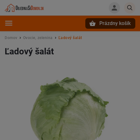
Prázdny košík
Hľadať
Domov
Ovocie, zelenina
Ľadový šalát
/
/
Ľadový šalát