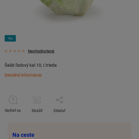
1ks
Neohodnotené
Šalát ľadový kal.10, I.trieda
Detailné informácie
Opýtať sa
Strážiť
Zdieľať
Na ceste