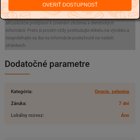
OVERIŤ DOSTUPNOSŤ
Napriek tomu že sa maximálne snažíme, aby všetky informácie o
výrobkoch boli aktuálne a správne, môže dôjstť z dôvodu
aktualizácie predpisov k zmenám zloženia a dietetických
informácií. Preto si prosím vždy preštudujte etiketu na výrobku a
nespoliehajte sa iba na informácie poskytnuté na našich
stránkach.
Dodatočné parametre
Kategória
:
Ovocie, zelenina
Záruka
:
7 dní
Lokálny rozvoz
:
Áno