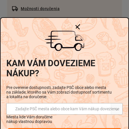
Možnosti doručenia
€1,99
-
-
€1,99 / 1 ks
Pridať do košíka
KAM VÁM DOVEZIEME
NÁKUP?
Popis
Podobné (5)
Hodnotenie
Pre overenie dostupnosti, zadajte PSČ obce alebo mesta
na základe, ktorého sa Vám zobrazí dostupnosť sortimentu
Diskusia
a lokalita na doručenie.
Zadajte PSČ mesta alebo obce kam Vám nákup dovezieme
Podrobný popis
Miesta kde Vám doručíme
nákup vlastnou dopravou