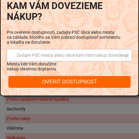
KAM VÁM DOVEZIEME
pečeň, soliaca zmes (soľ, stabilizátor E250), stabilizátory
NÁKUP?
(E410, E407, E508), cibuľa, koreniny, koreniaci prípravok
(zvýrazňovače chuti E621, E635, extrakty korenín, soľ,
aróma), celkový obsah bravčových surovín: 76 % hm.,
Pre overenie dostupnosti, zadajte PSČ obce alebo mesta
obsah tuku max. 35 % hm.
na základe, ktorého sa Vám zobrazí dostupnosť sortimentu
a lokalita na doručenie.
Alergény:
Zadajte PSČ mesta alebo obce kam Vám nákup dovezieme
Môže obsahovať stopy
sóje, mlieka, vajec.
Miesta kde Vám doručíme
Nutričné hodnoty na 100g:
nákup vlastnou dopravou
Energetická hodnota
1264 kJ / 30
OVERIŤ DOSTUPNOSŤ
Tuky
2
Z toho nasýtené mastné kyseliny
Sacharidy
Z toho cukry
Vláknina
Bielkoviny