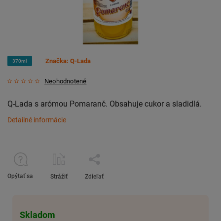
Značka:
Q-Lada
370ml
Neohodnotené
Q-Lada s arómou Pomaranč. Obsahuje cukor a sladidlá.
Detailné informácie
Opýtať sa
Strážiť
Zdieľať
Skladom