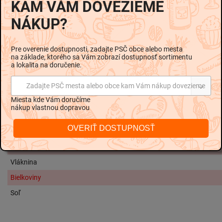
KAM VÁM DOVEZIEME
citrónová, konzervačná látka:benzoan sodný,
NÁKUP?
sladidlá:glykozidy stéviolu, sukralóza,
stabilizátory:glycerolester kolofonie, glyceroltriacetat
farbivo:beta karotén.
Pre overenie dostupnosti, zadajte PSČ obce alebo mesta
na základe, ktorého sa Vám zobrazí dostupnosť sortimentu
Nutričné hodnoty na 100ml:
a lokalita na doručenie.
Zadajte PSČ mesta alebo obce kam Vám nákup dovezieme
Energetická hodnota
66 kJ / 1
Miesta kde Vám doručíme
Tuky
nákup vlastnou dopravou
Z toho nasýtené mastné kyseliny
OVERIŤ DOSTUPNOSŤ
Sacharidy
Z toho cukry
Vláknina
Bielkoviny
Soľ