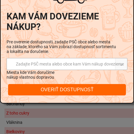
Smotana, Sušené mlieko, Sušená srvátka, Zemiakový
škrob, Jedlá soľ 0, 5% hm.
KAM VÁM DOVEZIEME
Informácie o alergénoch
NÁKUP?
Neobsahuje: Lepok
Pre overenie dostupnosti, zadajte PSČ obce alebo mesta
Skladovanie
na základe, ktorého sa Vám zobrazí dostupnosť sortimentu
a lokalita na doručenie.
Skladujte pri teplote od 4°C do 8°C.
Nutričné hodnoty na 100g:
Zadajte PSČ mesta alebo obce kam Vám nákup dovezieme
Miesta kde Vám doručíme
Energetická hodnota
1310 kJ / 31
nákup vlastnou dopravou
Tuky
OVERIŤ DOSTUPNOSŤ
Z toho nasýtené mastné kyseliny
2
Sacharidy
Z toho cukry
Vláknina
Bielkoviny