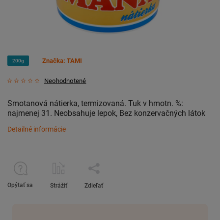
Značka:
TAMI
200g
Neohodnotené
Smotanová nátierka, termizovaná.
Tuk v hmotn. %:
najmenej 31.
Neobsahuje lepok, Bez konzervačných látok
Detailné informácie
Opýtať sa
Strážiť
Zdieľať