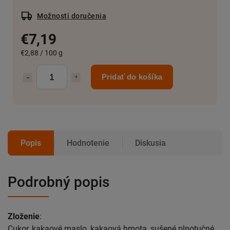
Možnosti doručenia
€7,19
€2,88 / 100 g
Pridať do košíka
Popis
Hodnotenie
Diskusia
Podrobný popis
Zloženie
:
Cukor, kakaové maslo, kakaová hmota, sušené plnotučné