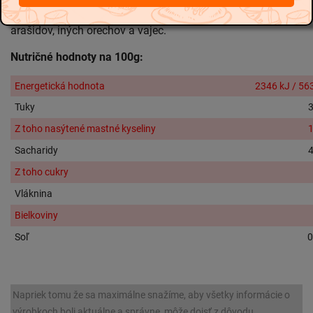
druhy môžu tiež obsahovať stopy lieskovcov, mandlí,
arašidov, iných orechov a vajec.
Nutričné hodnoty na 100g:
Energetická hodnota
2346 kJ / 56
Tuky
3
Z toho nasýtené mastné kyseliny
1
Sacharidy
4
Z toho cukry
Vláknina
Bielkoviny
Soľ
0
Napriek tomu že sa maximálne snažíme, aby všetky informácie o
výrobkoch boli aktuálne a správne, môže dojsť z dôvodu