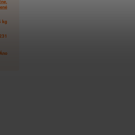
čne,
dené
5 kg
231
Áno