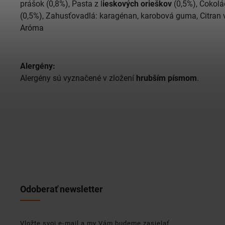
prášok (0,8%), Pasta z l
ieskových orieškov
(0,5%), Čokol
(0,5%), Zahusťovadlá: karagénan, karobová guma, Citran 
Aróma
Alergény:
Alergény sú vyznačené v zložení
hrubším písmom
.
Odoberať newsletter
Vložte svoj e-mail a my Vám budeme zasielať