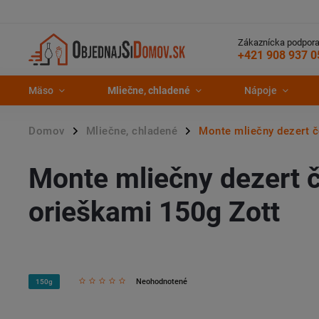
Zákaznícka podpora
+421 908 937 0
Mäso
Mliečne, chladené
Nápoje
Domov
Mliečne, chladené
Monte mliečny dezert č
/
/
Monte mliečny dezert 
orieškami 150g Zott
Neohodnotené
150g