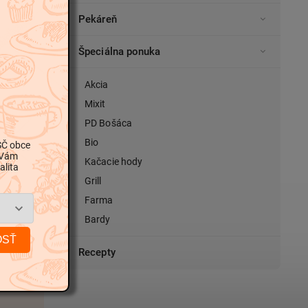
Pekáreň
Špeciálna ponuka
Akcia
Mixit
PD Bošáca
Bio
SČ obce
 Vám
Kačacie hody
alita
Grill
Farma
Bardy
OSŤ
Recepty