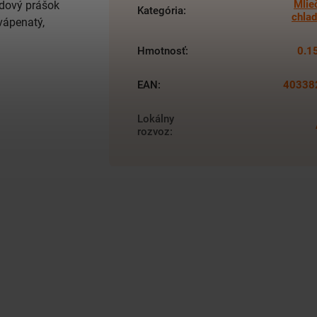
Mlie
ádový prášok
Kategória
:
chla
vápenatý,
Hmotnosť
:
0.1
EAN
:
40338
Lokálny
rozvoz
: