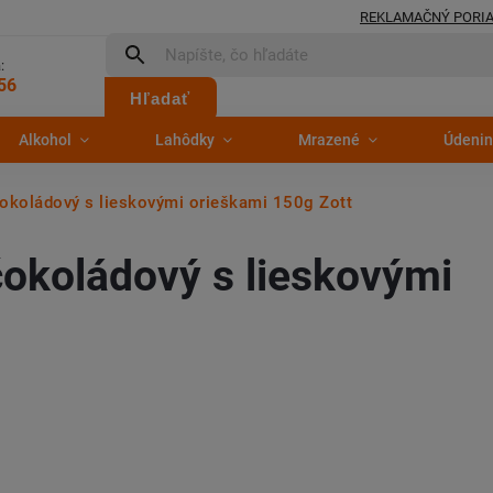
REKLAMAČNÝ PORI
:
56
Hľadať
Alkohol
Lahôdky
Mrazené
Údenin
okoládový s lieskovými orieškami 150g Zott
čokoládový s lieskovými