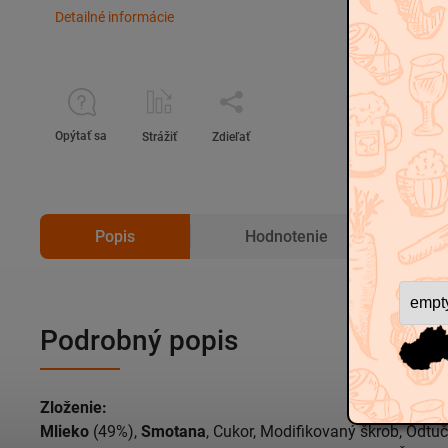
Detailné informácie
Opýtať sa
Strážiť
Zdieľať
Popis
Hodnotenie
D
Podrobný popis
Zloženie:
Mlieko
(49%),
Smotana
, Cukor, Modifikovaný škrob, Odt