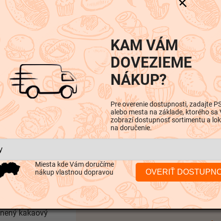
-
-
KAM VÁM
DOVEZIEME
NÁKUP?
Pre overenie dostupnosti, zadajte P
alebo mesta na základe, ktorého sa
iskusia
zobrazí dostupnosť sortimentu a lok
na doručenie.
Miesta kde Vám doručíme
Dodatočné parametre
OVERIŤ DOSTUPN
nákup vlastnou dopravou
učnený kakaový