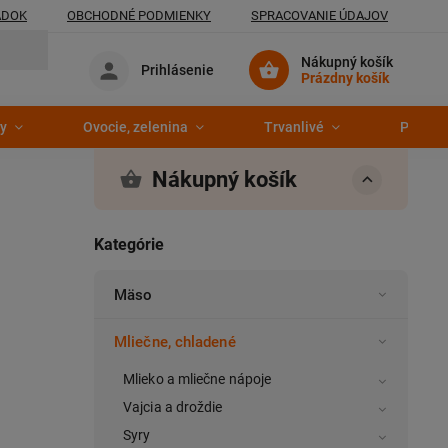
ADOK
OBCHODNÉ PODMIENKY
SPRACOVANIE ÚDAJOV
Nákupný košík
Prihlásenie
Prázdny košík
y
Ovocie, zelenina
Trvanlivé
Pekáre
Nákupný košík
Kategórie
Mäso
Mliečne, chladené
Mlieko a mliečne nápoje
Vajcia a droždie
Syry