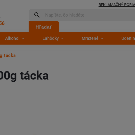
REKLAMAČNÝ PORI
:
56
Hľadať
Alkohol
Lahôdky
Mrazené
Údenin
g tácka
00g tácka