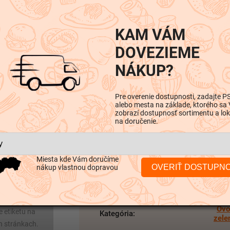
KAM VÁM
DOVEZIEME
NÁKUP?
Hodnotenie
Diskusia
Pre overenie dostupnosti, zadajte P
alebo mesta na základe, ktorého sa
zobrazí dostupnosť sortimentu a lok
na doručenie.
Dodatočné parametre
Miesta kde Vám doručíme
OVERIŤ DOSTUPN
nákup vlastnou dopravou
výrobkoch boli
v k zmenám
Ovo
e etiketu na
Kategória
:
zele
h stránkach.