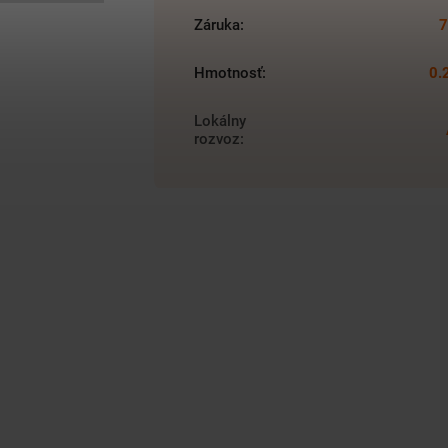
Záruka
:
7
Hmotnosť
:
0.
Lokálny
rozvoz
: