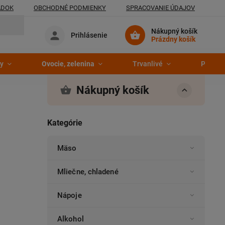
ADOK
OBCHODNÉ PODMIENKY
SPRACOVANIE ÚDAJOV
Nákupný košík
Prihlásenie
Prázdny košík
y
Ovocie, zelenina
Trvanlivé
Pekáre
Nákupný košík
Kategórie
Mäso
Mliečne, chladené
Nápoje
Alkohol