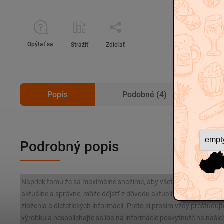
Opýtať sa
Strážiť
Zdieľať
Popis
Podobné (4)
Podrobný popis
Napriek tomu že sa maximálne snažíme, aby všetky informácie o 
aktuálne a správne, môže dôjstť z dôvodu aktualizácie predpiso
zloženia a dietetických informácií. Preto si prosím vždy preštudujt
výrobku a nespoliehajte sa iba na informácie poskytnuté na našic