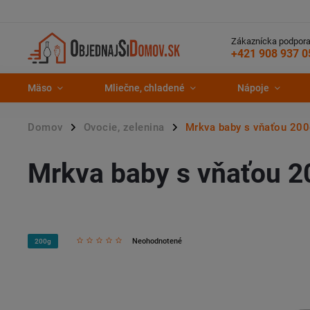
Zákaznícka podpora
+421 908 937 0
Mäso
Mliečne, chladené
Nápoje
Domov
Ovocie, zelenina
Mrkva baby s vňaťou 200
/
/
Mrkva baby s vňaťou 2
Neohodnotené
200g