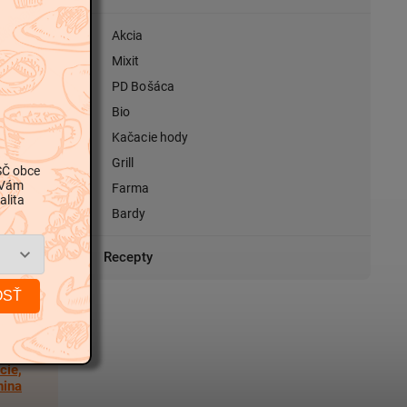
Akcia
Mixit
PD Bošáca
Bio
Kačacie hody
Grill
SČ obce
 Vám
Farma
alita
Bardy
Recepty
OSŤ
cie,
nina