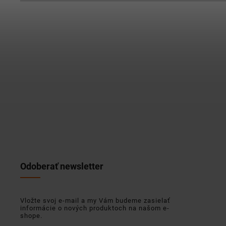
Odoberať newsletter
Vložte svoj e-mail a my Vám budeme zasielať
informácie o nových produktoch na našom e-
shope.