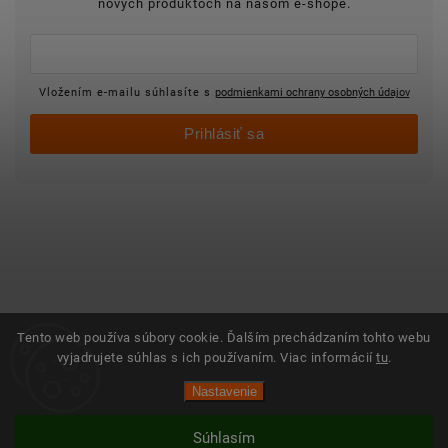
nových produktoch na našom e-shope.
Vložením e-mailu súhlasíte s
podmienkami ochrany osobných údajov
Prihlásiť sa
Tento web používa súbory cookie. Ďalším prechádzaním tohto webu
vyjadrujete súhlas s ich používaním. Viac informácií
tu
.
Nastavenie
Súhlasím
Vytvoril Shoptet
Copyright 2025 ©
Objednajsidomov.sk