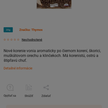
Značka:
Thymos
20g
Neohodnotené
Nové korenie vonia aromaticky po čiernom korení, škorici,
muškátovom orechu a klinčekoch. Má korenistú, ostrú a
štipľavú chuť.
Detailné informácie
Opýtať sa
Strážiť
Zdieľať