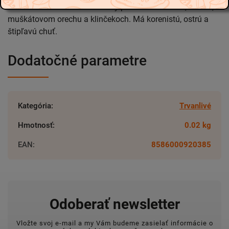
Nové korenie vonia aromaticky po čiernom korení, škorici,
muškátovom orechu a klinčekoch. Má korenistú, ostrú a
štipľavú chuť.
Dodatočné parametre
Kategória
:
Trvanlivé
Hmotnosť
:
0.02 kg
EAN
:
8586000920385
Odoberať newsletter
Vložte svoj e-mail a my Vám budeme zasielať informácie o