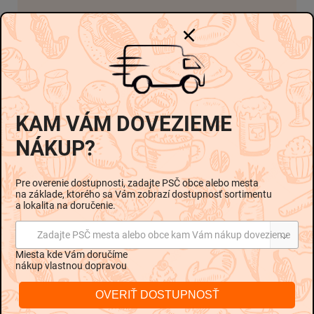
Skladom
-
-
Možnosti doručenia
€0,49
€0,49 / 1 ks
KAM VÁM DOVEZIEME
Pridať do košíka
NÁKUP?
Pre overenie dostupnosti, zadajte PSČ obce alebo mesta
na základe, ktorého sa Vám zobrazí dostupnosť sortimentu
a lokalita na doručenie.
Popis
Hodnotenie
Diskusia
Zadajte PSČ mesta alebo obce kam Vám nákup dovezieme
Miesta kde Vám doručíme
nákup vlastnou dopravou
Podrobný popis
OVERIŤ DOSTUPNOSŤ