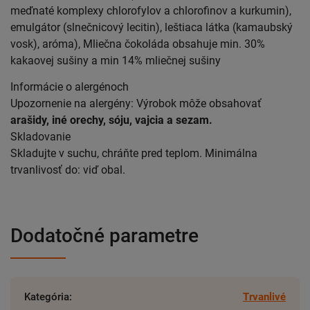
meďnaté komplexy chlorofylov a chlorofinov a kurkumin),
emulgátor (slnečnicový lecitin), leštiaca látka (kamaubský
vosk), aróma), Mliečna čokoláda obsahuje min. 30%
kakaovej sušiny a min 14% mliečnej sušiny
Informácie o alergénoch
Upozornenie na alergény: Výrobok môže obsahovať
arašidy, iné orechy, sóju, vajcia a sezam.
Skladovanie
Skladujte v suchu, chráňte pred teplom. Minimálna
trvanlivosť do: viď obal.
Dodatočné parametre
Kategória
:
Trvanlivé