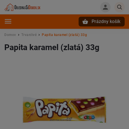
Prázdny košík
Hľadať
Domov
Trvanlivé
Papita karamel (zlatá) 33g
/
/
Papita karamel (zlatá) 33g