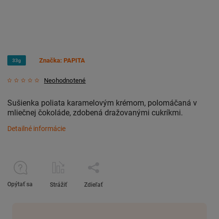
Značka:
PAPITA
33g
Neohodnotené
Sušienka poliata karamelovým krémom, polomáčaná v
mliečnej čokoláde, zdobená dražovanými cukríkmi.
Detailné informácie
Opýtať sa
Strážiť
Zdieľať