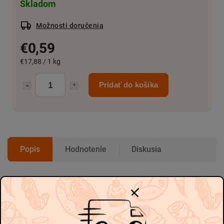
Skladom
Možnosti doručenia
€0,59
€17,88 / 1 kg
Pridať do košíka
Popis
Hodnotenie
Diskusia
Podrobný popis
-
-
Popis produktu