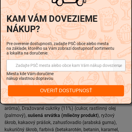
Sušienka (34%) poliata mliečnym krémom (22%),
polomáčaná v mliečnej čokoláde (33%), zdobená
KAM VÁM DOVEZIEME
dražovanými cukríkmi (11%).
NÁKUP?
Zloženie
Sušienka (34%) (
pšeničná
múka (obsahuje
glutén
),
Pre overenie dostupnosti, zadajte PSČ obce alebo mesta
rastlinný olej (palmový), cukor, fruktózový sirup, kypriace
na základe, ktorého sa Vám zobrazí dostupnosť sortimentu
látky (hydrogénuhličitan amónny, difosforečnan disodný,
a lokalita na doručenie.
hydrogénuhličitan sodný), plnotučné
sušené mlieko,
jedlá
soľ, emulgátor (slnečnicový lecitín)), Mliečna čokoláda
Zadajte PSČ mesta alebo obce kam Vám nákup dovezieme
(33%) (cukor, kakaové maslo, sušená srvátka (mliečny
Miesta kde Vám doručíme
nákup vlastnou dopravou
produkt), plnotučné sušené mlieko, kakaová hmota,
emulgátor (fosfatid amónny), aróma), Mliečny krém (22%)
OVERIŤ DOSTUPNOSŤ
(cukor, rastlinný olej (palmový),
sušená srvátka, sušené
plnotučné mlieko
(%7), emulgátor (slnečnicový lecitín),
aróma), Dražované cukriky (11%) (cukor, rastlinný olej
(palmový),
sušená srvátka (mliečny produkt
), ryžový
škrob, kakaový prášok, zahusťovadlo (arabská guma),
kukuričný škrob, farbivá (betakarotén, betanin, karamel,