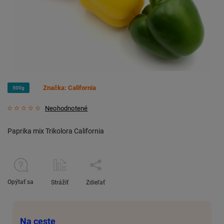
Značka:
California
500g
Neohodnotené
Paprika mix Trikolora California
Opýtať sa
Strážiť
Zdieľať
Na ceste