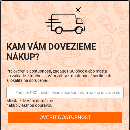
-
-
Možnosti doručenia
€3,29
€6,58 / 1 kg
KAM VÁM DOVEZIEME
Pridať do košíka
NÁKUP?
Pre overenie dostupnosti, zadajte PSČ obce alebo mesta
na základe, ktorého sa Vám zobrazí dostupnosť sortimentu
a lokalita na doručenie.
Popis
Podobné (2)
Hodnotenie
Zadajte PSČ mesta alebo obce kam Vám nákup dovezieme
Diskusia
Miesta kde Vám doručíme
nákup vlastnou dopravou
Podrobný popis
OVERIŤ DOSTUPNOSŤ