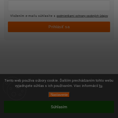
Vložením e-mailu súhlasíte s
podmienkami ochrany osobných údajov
Prihlásiť sa
Tento web používa súbory cookie. Ďalším prechádzaním tohto webu
vyjadrujete súhlas s ich používaním. Viac informácií
tu
.
Nastavenie
Súhlasím
Vytvoril Shoptet
Copyright 2025 ©
Objednajsidomov.sk
Všetky práva vyhradené. Vytvoril
Shoptet
| Design
Shoptak.cz