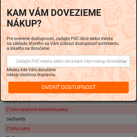
mäsa, Bravčové mäso, Slanina,
Pšeničný
škrob
, Soliaca
KAM VÁM DOVEZIEME
zmes (soľ, stabilizátor E250), Stabilizátory (E410, E407,
NÁKUP?
E508), Koreniaci prípravok (škrob, cukor, koreniny,
zvýrazňovač chuti E621, cibuľa, extrakty korenín), Obsah
tuku max. 15 % hm.
Pre overenie dostupnosti, zadajte PSČ obce alebo mesta
na základe, ktorého sa Vám zobrazí dostupnosť sortimentu
Alergény:
a lokalita na doručenie.
Môže obsahovať stopy
sóje
,
mlieka
,
vajec
.
Zadajte PSČ mesta alebo obce kam Vám nákup dovezieme
Alergény sú vyznačené v zložení
hrubším
písmom
.
Miesta kde Vám doručíme
nákup vlastnou dopravou
Nutričné hodnoty na 100g:
OVERIŤ DOSTUPNOSŤ
Energetická hodnota
595 kJ / 14
Tuky
Z toho nasýtené mastné kyseliny
Sacharidy
Z toho cukry