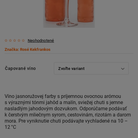
Neohodnotené
Značka:
Rosé Kekfrankos
Čapované víno
Víno jasnoružovej farby s príjemnou ovocnou arómou
s výraznými tónmi jahôd a malín, sviežej chuti s jemne
nasladlým jahodovým dozvukom. Odporúčame podávať
k čerstvým mliečnym syrom, cestovinám, rizotám a darom
mora. Pre vyniknutie chuti podávajte vychladené na 10 –
12 °C