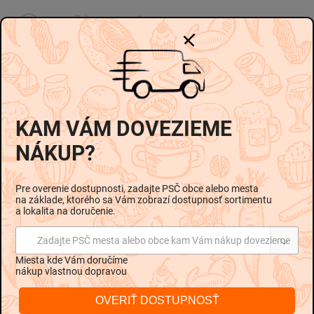
-
-
Opýtať sa
Strážiť
Zdieľať
Zvoľte variant
KAM VÁM DOVEZIEME
Možnosti doručenia
NÁKUP?
od
€4,50
Pre overenie dostupnosti, zadajte PSČ obce alebo mesta
na základe, ktorého sa Vám zobrazí dostupnosť sortimentu
Pridať do košíka
a lokalita na doručenie.
Zadajte PSČ mesta alebo obce kam Vám nákup dovezieme
Miesta kde Vám doručíme
nákup vlastnou dopravou
Popis
Hodnotenie
Diskusia
OVERIŤ DOSTUPNOSŤ