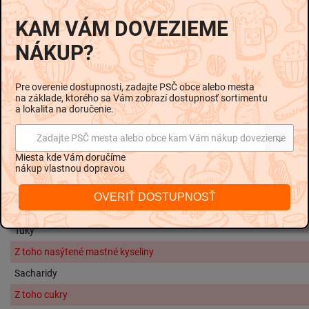
KAM VÁM DOVEZIEME
Zloženie
:
NÁKUP?
Sardinky
(Sardina pilchardus) - pitvané bez hlavy 65 %,
paradajková omáčka 35 % (voda, paradajkový koncentrát
Pre overenie dostupnosti, zadajte PSČ obce alebo mesta
19 %, sójový olej, cukor, jódovaná soľ (jedlá soľ, jodičnan
na základe, ktorého sa Vám zobrazí dostupnosť sortimentu
a lokalita na doručenie.
draselný), ocot liehový)
Alergény
:
Zadajte PSČ mesta alebo obce kam Vám nákup dovezieme
Alergény sú v zložení vyznačené
hrubším písmom.
Miesta kde Vám doručíme
nákup vlastnou dopravou
Nutričné hodnoty na 100g:
OVERIŤ DOSTUPNOSŤ
Energetická hodnota
488 kJ / 11
Tuky
Z toho nasýtené mastné kyseliny
Sacharidy
Z toho cukry