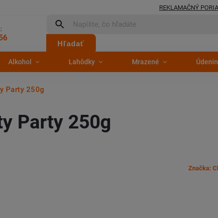
REKLAMAČNÝ PORI
:
56
Hľadať
Alkohol
Lahôdky
Mrazené
Údenin
ty Party 250g
ty Party 250g
Značka:
C