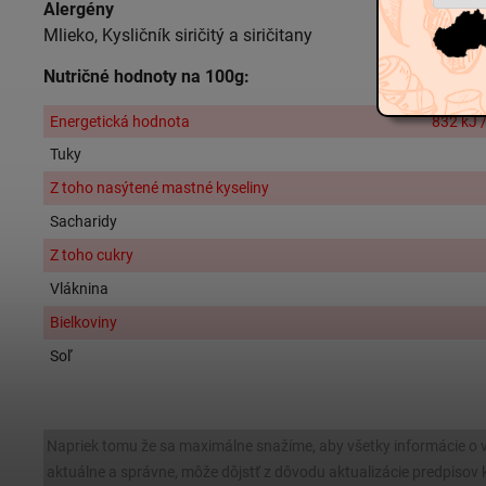
Alergény
Mlieko, Kysličník siričitý a siričitany
Nutričné hodnoty na 100g:
Energetická hodnota
832 kJ /
Tuky
Z toho nasýtené mastné kyseliny
Sacharidy
Z toho cukry
Vláknina
Bielkoviny
Soľ
Napriek tomu že sa maximálne snažíme, aby všetky informácie o 
aktuálne a správne, môže dôjstť z dôvodu aktualizácie predpiso