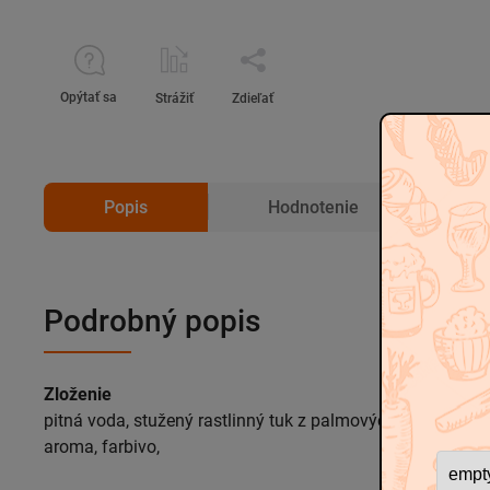
Opýtať sa
Strážiť
Zdieľať
Popis
Hodnotenie
D
Podrobný popis
Zloženie
pitná voda, stužený rastlinný tuk z palmových jadier, cukor,
aroma, farbivo,