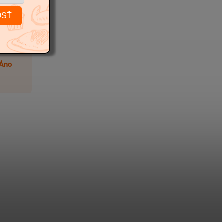
5 kg
OSŤ
173
Áno