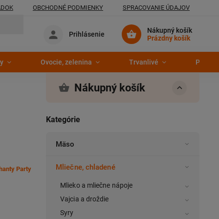
ADOK
OBCHODNÉ PODMIENKY
SPRACOVANIE ÚDAJOV
Nákupný košík
Prihlásenie
Prázdny košík
y
Ovocie, zelenina
Trvanlivé
Pekáre
Nákupný košík
Kategórie
Mäso
Mliečne, chladené
hanty Party
Mlieko a mliečne nápoje
Vajcia a droždie
Syry