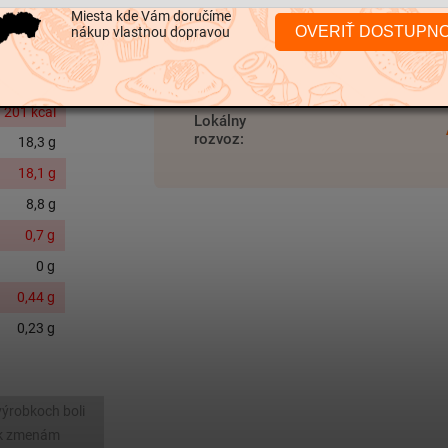
Miesta kde Vám doručíme
Hmotnosť
:
0.2
OVERIŤ DOSTUPN
nákup vlastnou dopravou
EAN
:
8007990000
 201 kcal
Lokálny
rozvoz
:
18,3 g
18,1
g
8,8 g
0,7 g
0 g
0,44 g
0,23 g
výrobkoch boli
v k zmenám