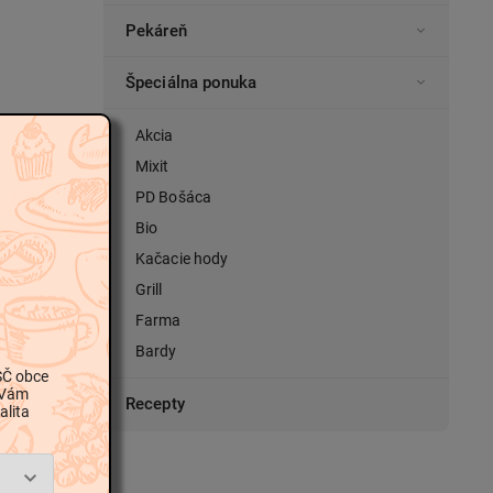
Pekáreň
Špeciálna ponuka
Akcia
Mixit
PD Bošáca
Bio
Kačacie hody
Grill
Farma
Bardy
SČ obce
 Vám
Recepty
alita
čne,
dené