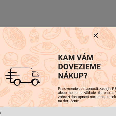
-
-
iskusia
KAM VÁM
DOVEZIEME
NÁKUP?
Dodatočné parametre
Pre overenie dostupnosti, zadajte P
alebo mesta na základe, ktorého sa
zobrazí dostupnosť sortimentu a lok
 stabilizárory,
na doručenie.
Mlie
Kategória
:
chla