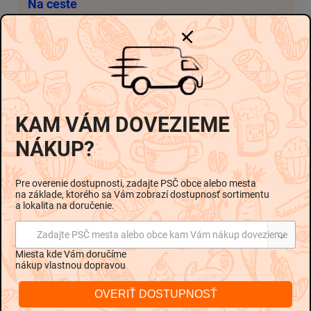
Na ceste
-
-
Možnosti doručenia
€7,74
€11,91 / 1 kg
Pridať do košíka
KAM VÁM DOVEZIEME
NÁKUP?
Pre overenie dostupnosti, zadajte PSČ obce alebo mesta
na základe, ktorého sa Vám zobrazí dostupnosť sortimentu
Popis
Hodnotenie
Diskusia
a lokalita na doručenie.
Zadajte PSČ mesta alebo obce kam Vám nákup dovezieme
Podrobný popis
Miesta kde Vám doručíme
nákup vlastnou dopravou
OVERIŤ DOSTUPNOSŤ
Zloženie