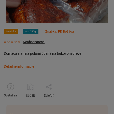
Značka:
PD Bošáca
Novinka
cca 650g
Neohodnotené
Domáca slanina polami údená na bukovom dreve
Detailné informácie
Opýtať sa
Strážiť
Zdieľať