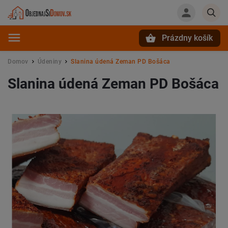
Prázdny košík
Hľadať
Domov
Údeniny
Slanina údená Zeman PD Bošáca
/
/
Slanina údená Zeman PD Bošáca