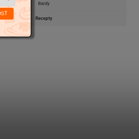
livé
Bardy
OSŤ
663
Recepty