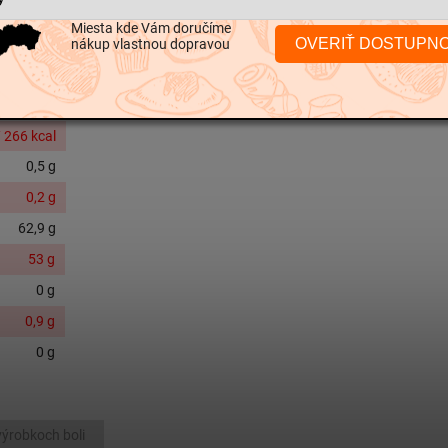
Kategória
:
Trvan
látka: pektín,
Miesta kde Vám doručíme
zervačné látky:
OVERIŤ DOSTUPN
nákup vlastnou dopravou
EAN
:
8594001697
 266 kcal
0,5 g
0,2
g
62,9 g
53 g
0 g
0,9 g
0 g
výrobkoch boli