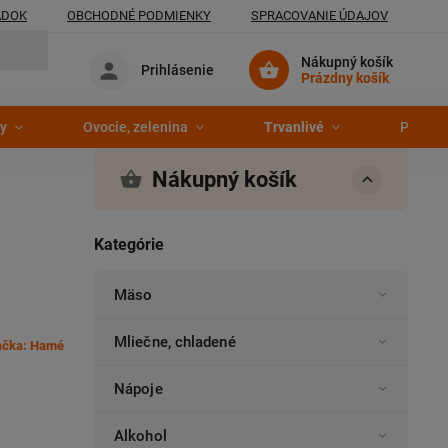
ADOK
OBCHODNÉ PODMIENKY
SPRACOVANIE ÚDAJOV
Nákupný košík
Prihlásenie
Prázdny košík
y
Ovocie, zelenina
Trvanlivé
Pekáre
Nákupný košík
Kategórie
Mäso
Mliečne, chladené
ačka:
Hamé
Nápoje
Alkohol