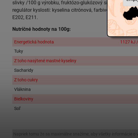
slivky /100 g výrobku, fruktózo-glukózový sirup, želírujúca 
regulátor kyslosti: kyselina citrónová, farbivo: E150c, kon
E202, E211.
Nutričné hodnoty na 100g:
Energetická hodnota
1127 kJ /
Tuky
Z toho nasýtené mastné kyseliny
Sacharidy
Z toho cukry
Vláknina
Bielkoviny
Soľ
Napriek tomu že sa maximálne snažíme, aby všetky informácie o 