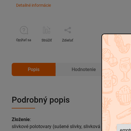
Detailné informácie
Opýtať sa
Strážiť
Zdieľať
Popis
Hodnotenie
D
Podrobný popis
Zloženie
:
slivkové polotovary (sušené slivky, slivková dreň, slivková