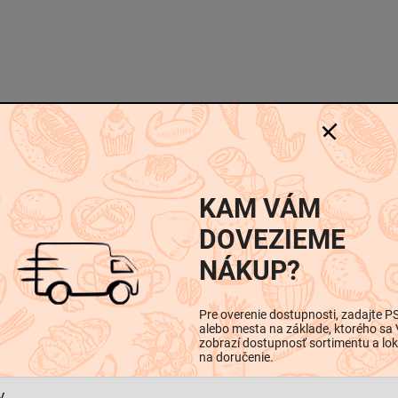
-
-
KAM VÁM
iskusia
DOVEZIEME
NÁKUP?
Dodatočné parametre
Pre overenie dostupnosti, zadajte P
alebo mesta na základe, ktorého sa
zobrazí dostupnosť sortimentu a lok
na doručenie.
 pasta) -170 g