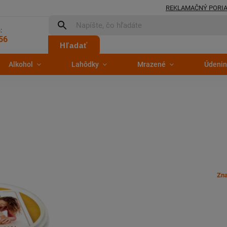
REKLAMAČNÝ PORI
:
56
Hľadať
Alkohol
Lahôdky
Mrazené
Údenin
Zn