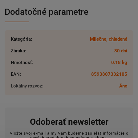
Dodatočné parametre
Kategória
:
Mliečne, chladené
Záruka
:
30 dní
Hmotnosť
:
0.18 kg
EAN
:
8593807332105
Lokálny rozvoz
:
Áno
Odoberať newsletter
Vložte svoj e-mail a my Vám budeme zasielať informácie o
nových produktoch na našom e-shope.