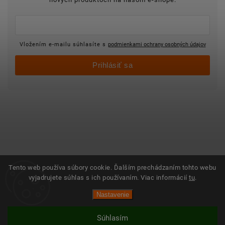
Vložením e-mailu súhlasíte s
podmienkami ochrany osobných údajov
Prihlásiť sa
Tento web používa súbory cookie. Ďalším prechádzaním tohto webu
vyjadrujete súhlas s ich používaním. Viac informácií
tu
.
Nastavenie
Súhlasím
Vytvoril Shoptet
Copyright 2025 ©
Objednajsidomov.sk