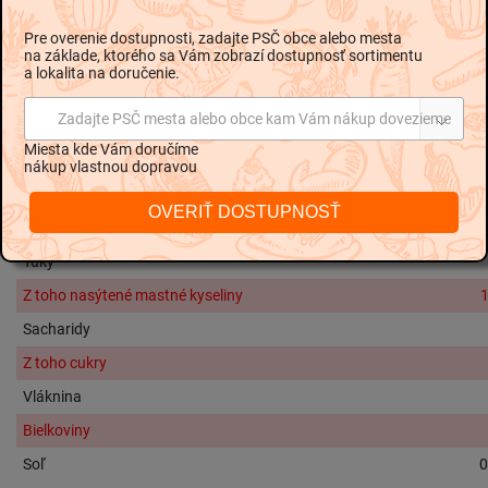
Zloženie:
smotana
, stabilizátor: karagenan
Pre overenie dostupnosti, zadajte PSČ obce alebo mesta
na základe, ktorého sa Vám zobrazí dostupnosť sortimentu
Alergény:
a lokalita na doručenie.
Alergény sú v zložení vyznačené
hrubším písmom.
Zadajte PSČ mesta alebo obce kam Vám nákup dovezieme
Miesta kde Vám doručíme
nákup vlastnou dopravou
Nutričné hodnoty na 100g:
OVERIŤ DOSTUPNOSŤ
Energetická hodnota
1306 kJ / 31
Tuky
Z toho nasýtené mastné kyseliny
1
Sacharidy
Z toho cukry
Vláknina
Bielkoviny
Soľ
0