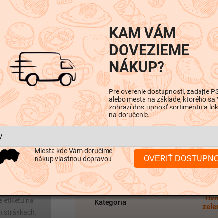
KAM VÁM
DOVEZIEME
NÁKUP?
iskusia
Pre overenie dostupnosti, zadajte P
alebo mesta na základe, ktorého sa
zobrazí dostupnosť sortimentu a lok
na doručenie.
Dodatočné parametre
Miesta kde Vám doručíme
OVERIŤ DOSTUPN
nákup vlastnou dopravou
výrobkoch boli
v k zmenám
Ovo
e etiketu na
Kategória
:
zele
h stránkach.