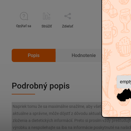
Opýtať sa
Strážiť
Zdieľať
Popis
Hodnotenie
D
Podrobný popis
Napriek tomu že sa maximálne snažíme, aby všetky informácie o 
aktuálne a správne, môže dôjstť z dôvodu aktualizácie predpiso
zloženia a dietetických informácií. Preto si prosím vždy preštudujt
výrobku a nespoliehajte sa iba na informácie poskytnuté na našic