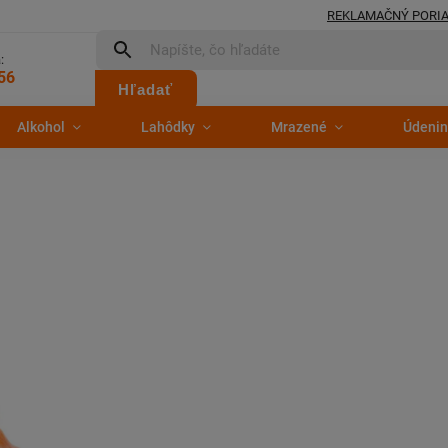
REKLAMAČNÝ PORI
:
56
Hľadať
Alkohol
Lahôdky
Mrazené
Údenin