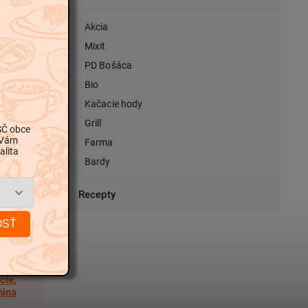
Akcia
Mixit
PD Bošáca
Bio
Kačacie hody
Grill
SČ obce
 Vám
Farma
alita
Bardy
Recepty
OSŤ
cie,
nina