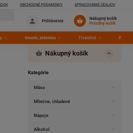
ADOK
OBCHODNÉ PODMIENKY
SPRACOVANIE ÚDAJOV
Nákupný košík
Prihlásenie
Prázdny košík
y
Ovocie, zelenina
Trvanlivé
Pekáre
Nákupný košík
Kategórie
Mäso
Mliečne, chladené
Nápoje
Alkohol