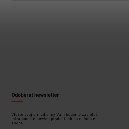
Odoberať newsletter
Vložte svoj e-mail a my Vám budeme zasielať
informácie o nových produktoch na našom e-
shope.