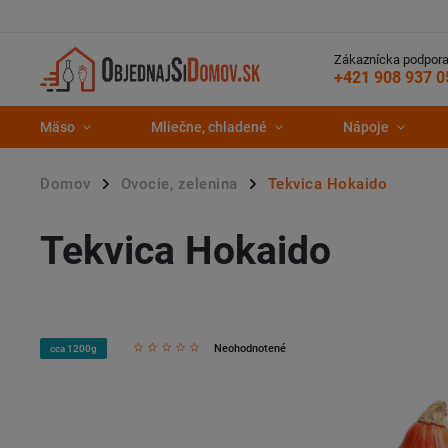
Zákaznícka podpora
+421 908 937 0
Mäso
Mliečne, chladené
Nápoje
Domov
Ovocie, zelenina
Tekvica Hokaido
/
/
Tekvica Hokaido
Neohodnotené
cca 1200g