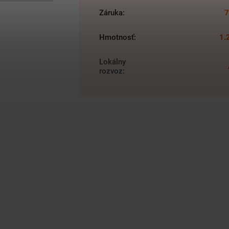
Záruka
:
7
Hmotnosť
:
1.
Lokálny
rozvoz
: