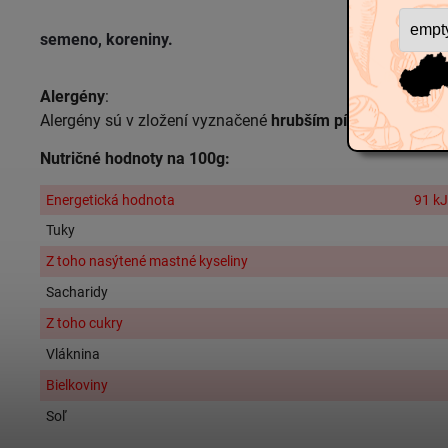
semeno
, koreniny.
Alergény
:
Alergény sú v zložení vyznačené
hrubším písmom.
Nutričné hodnoty na 100g:
Energetická hodnota
91 kJ
Tuky
Z toho nasýtené mastné kyseliny
Sacharidy
Z toho cukry
Vláknina
Bielkoviny
Soľ