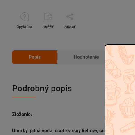
Opýtať sa
Strážiť
Zdieľať
Popis
Hodnotenie
D
Podrobný popis
Zloženie:
Uhorky, pitná voda, ocot kvasný liehový, cukor, jedlá soľ,