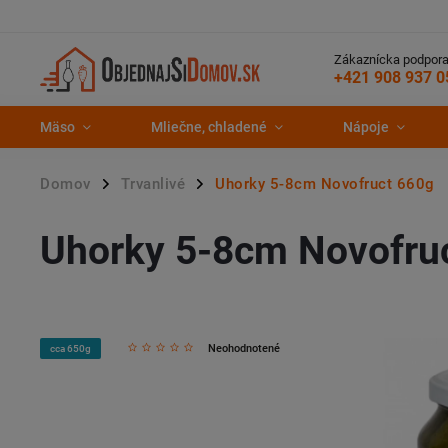
Zákaznícka podpora
+421 908 937 0
Mäso
Mliečne, chladené
Nápoje
Domov
Trvanlivé
Uhorky 5-8cm Novofruct 660g
/
/
Uhorky 5-8cm Novofru
Neohodnotené
cca 650g