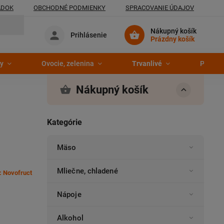
ADOK
OBCHODNÉ PODMIENKY
SPRACOVANIE ÚDAJOV
Nákupný košík
Prihlásenie
Prázdny košík
y
Ovocie, zelenina
Trvanlivé
Pekáre
Nákupný košík
Kategórie
Mäso
Mliečne, chladené
:
Novofruct
Nápoje
Alkohol