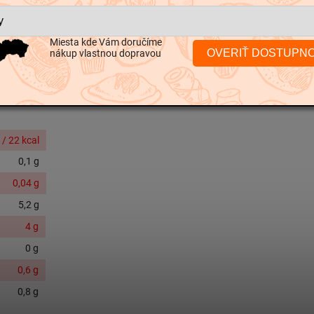
EAN
:
8586015176
Miesta kde Vám doručíme
OVERIŤ DOSTUPN
nákup vlastnou dopravou
 / 22 kcal
0,1 g
0,04
g
5,2 g
4 g
0 g
0,6 g
0,8 g