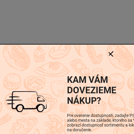
-
-
iskusia
KAM VÁM
Dodatočné parametre
DOVEZIEME
NÁKUP?
Pre overenie dostupnosti, zadajte P
alebo mesta na základe, ktorého sa
Kategória
:
Trvan
zobrazí dostupnosť sortimentu a lok
horčičné
na doručenie.