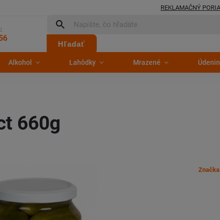
REKLAMAČNÝ PORI
:
56
Hľadať
Alkohol
Lahôdky
Mrazené
Údenin
ct 660g
Značka