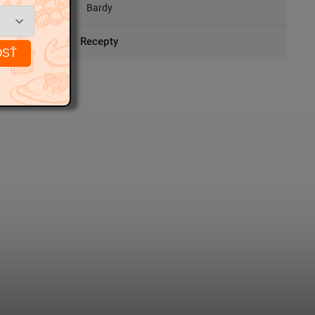
234
Bardy
Recepty
OSŤ