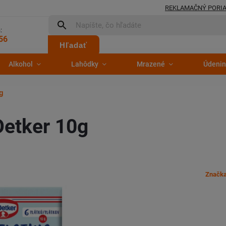
REKLAMAČNÝ PORI
:
56
Hľadať
Alkohol
Lahôdky
Mrazené
Údenin
0g
Oetker 10g
Značk