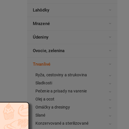
Lahôdky
Mrazené
Údeniny
Ovocie, zelenina
Trvanlivé
Ryža, cestoviny a strukovina
Sladkosti
Pečenie a prísady na varenie
Olej a ocot
Omáčky a dresingy
Slané
Konzervované a sterilizované