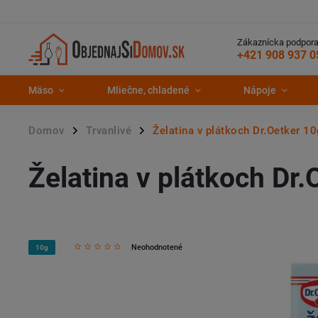
Zákaznícka podpora
+421 908 937 0
Mäso
Mliečne, chladené
Nápoje
Domov
Trvanlivé
Želatina v plátkoch Dr.Oetker 1
/
/
Želatina v plátkoch Dr.
Neohodnotené
10g