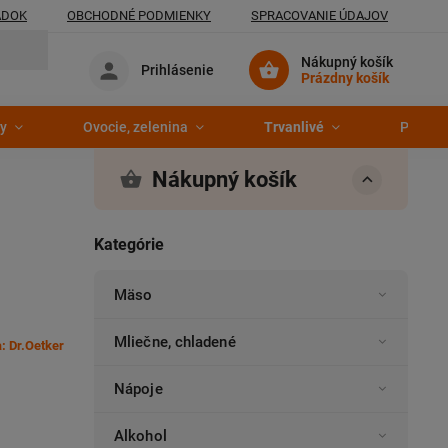
ADOK
OBCHODNÉ PODMIENKY
SPRACOVANIE ÚDAJOV
Nákupný košík
Prihlásenie
Prázdny košík
y
Ovocie, zelenina
Trvanlivé
Pekáre
Nákupný košík
Kategórie
Mäso
Mliečne, chladené
a:
Dr.Oetker
Nápoje
Alkohol