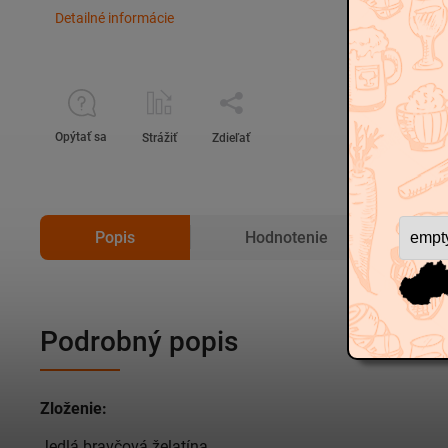
Detailné informácie
Opýtať sa
Strážiť
Zdieľať
Popis
Hodnotenie
D
Podrobný popis
Zloženie:
Jedlá bravčová želatína