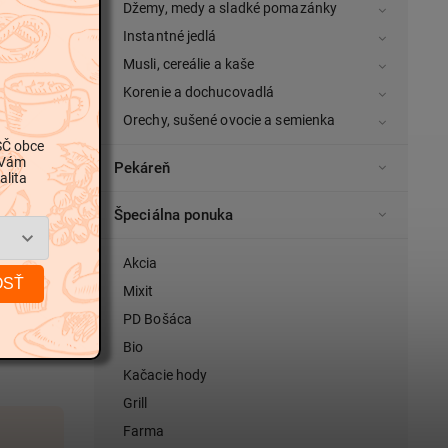
Džemy, medy a sladké pomazánky
Instantné jedlá
Musli, cereálie a kaše
Korenie a dochucovadlá
Orechy, sušené ovocie a semienka
SČ obce
 Vám
Pekáreň
alita
Špeciálna ponuka
Akcia
OSŤ
Mixit
PD Bošáca
Bio
Kačacie hody
Grill
Farma