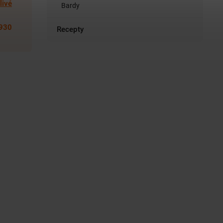
livé
Bardy
930
Recepty