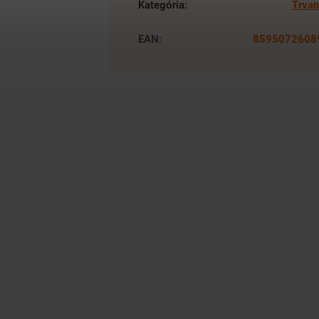
Kategória
:
Trvan
EAN
:
8595072608