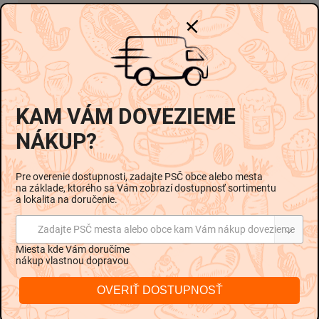
-
-
Možnosti doručenia
€0,89
€0,59 / 1 l
Pridať do košíka
KAM VÁM DOVEZIEME
NÁKUP?
Pre overenie dostupnosti, zadajte PSČ obce alebo mesta
na základe, ktorého sa Vám zobrazí dostupnosť sortimentu
Popis
Hodnotenie
Diskusia
a lokalita na doručenie.
Zadajte PSČ mesta alebo obce kam Vám nákup dovezieme
Podrobný popis
Miesta kde Vám doručíme
nákup vlastnou dopravou
OVERIŤ DOSTUPNOSŤ
Zloženie:
Pramenitá voda, oxid uhličitý