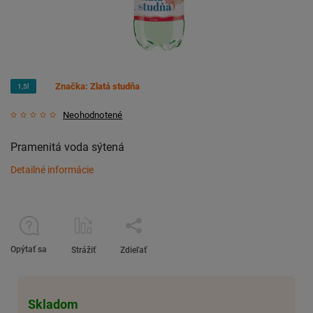
Značka:
Zlatá studňa
1,5l
Neohodnotené
Pramenitá voda sýtená
Detailné informácie
Opýtať sa
Strážiť
Zdieľať
Skladom