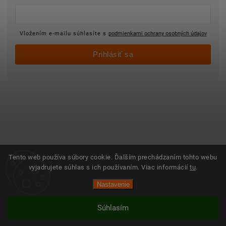
Vložením e-mailu súhlasíte s
podmienkami ochrany osobných údajov
Prihlásiť sa
Tento web používa súbory cookie. Ďalším prechádzaním tohto webu
vyjadrujete súhlas s ich používaním. Viac informácií
tu
.
Nastavenie
Súhlasím
Vytvoril Shoptet
Copyright 2025 ©
Objednajsidomov.sk
Všetky práva vyhradené. Vytvoril
Shoptet
| Design