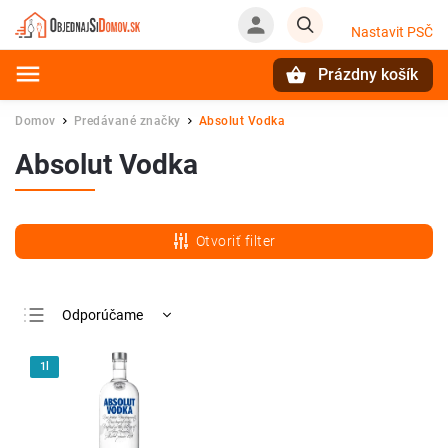
Nastavit PSČ
Prázdny košík
Hľadať
Domov
Predávané značky
Absolut Vodka
/
/
Absolut Vodka
Otvoriť filter
Odporúčame
Najlacnejšie
1l
Najdrahšie
Najpredávanejšie
Abecedne