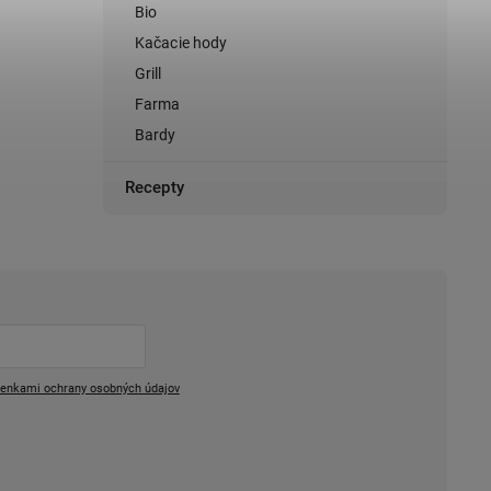
Bio
Kačacie hody
Grill
Farma
Bardy
Recepty
enkami ochrany osobných údajov