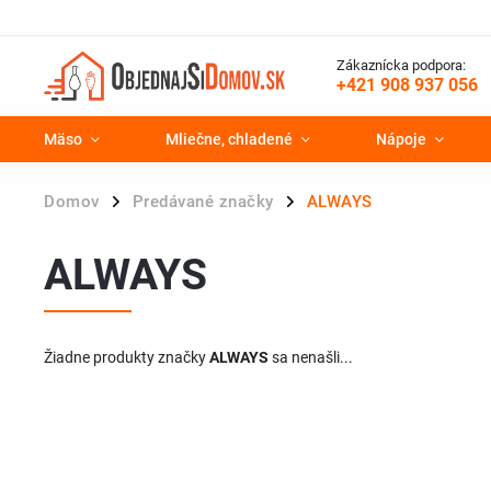
Zákaznícka podpora:
+421 908 937 056
Mäso
Mliečne, chladené
Nápoje
Domov
Predávané značky
ALWAYS
/
/
ALWAYS
Žiadne produkty značky
ALWAYS
sa nenašli...