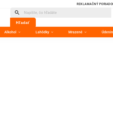
REKLAMAČNÝ PORIADO
Hľadať
Alkohol
Lahôdky
Mrazené
Údenin