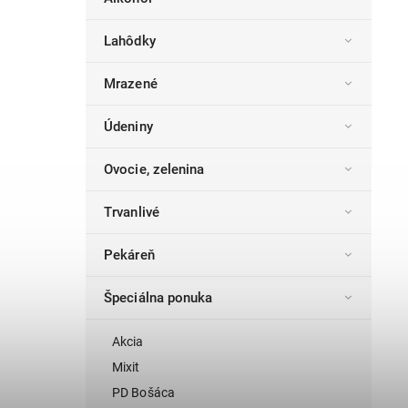
Lahôdky
Mrazené
Údeniny
Ovocie, zelenina
Trvanlivé
Pekáreň
Špeciálna ponuka
Akcia
Mixit
PD Bošáca