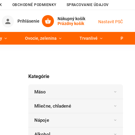
K
OBCHODNÉ PODMIENKY
SPRACOVANIE ÚDAJOV
Nákupný košík
Prihlásenie
Nastavit PSČ
Prázdny košík
y
Ovocie, zelenina
Trvanlivé
Pekáre
Kategórie
Mäso
Mliečne, chladené
Nápoje
Alkohol