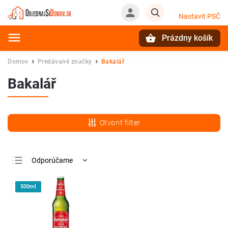
Nastavit PSČ
Prázdny košík
Hľadať
Domov
Predávané značky
Bakalář
/
/
Bakalář
Otvoriť filter
Odporúčame
Najlacnejšie
500ml
Najdrahšie
Najpredávanejšie
Abecedne