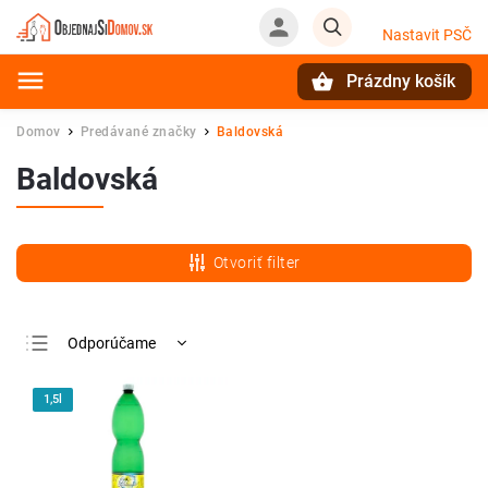
Nastavit PSČ
Prázdny košík
Hľadať
Domov
Predávané značky
Baldovská
/
/
Baldovská
Otvoriť filter
Odporúčame
Najlacnejšie
1,5l
Najdrahšie
Najpredávanejšie
Abecedne