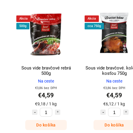
Akcia
Akcia
500g
cca 750g
Sous vide bravčové rebrá
Sous vide bravčové. kol
500g
kosťou 750g
Na ceste
Na ceste
€3,86 bez DPH
€3,86 bez DPH
€4,59
€4,59
€9,18 / 1 kg
€6,12 / 1 kg
Do košíka
Do košíka