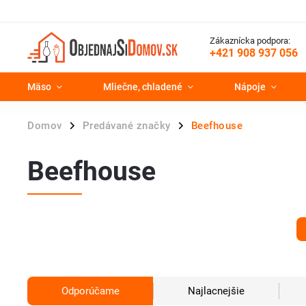
Zákaznícka podpora:
+421 908 937 056
Mäso
Mliečne, chladené
Nápoje
Domov
Predávané značky
Beefhouse
/
/
Beefhouse
Odporúčame
Najlacnejšie