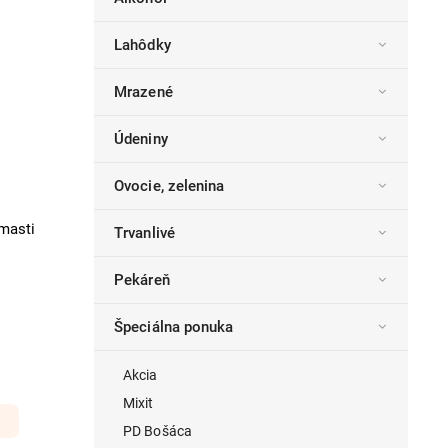
Lahôdky
Mrazené
Údeniny
Ovocie, zelenina
masti
Trvanlivé
Pekáreň
Špeciálna ponuka
Akcia
Mixit
PD Bošáca