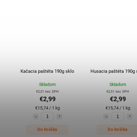
Kačacia paštéta 190g sklo
Husacia paštéta 190g 
Skladom
Skladom
€2,51 bez DPH
€2,51 bez DPH
€2,99
€2,99
€15,74 / 1 kg
€15,74 / 1 kg
Do košíka
Do košíka