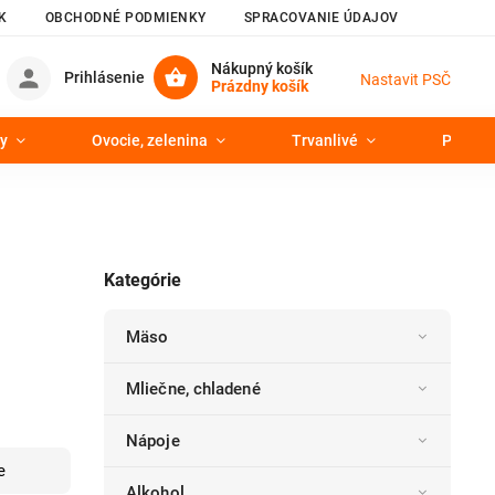
K
OBCHODNÉ PODMIENKY
SPRACOVANIE ÚDAJOV
Nákupný košík
Prihlásenie
Nastavit PSČ
Prázdny košík
y
Ovocie, zelenina
Trvanlivé
Pekáre
Kategórie
Mäso
Mliečne, chladené
Nápoje
e
Alkohol