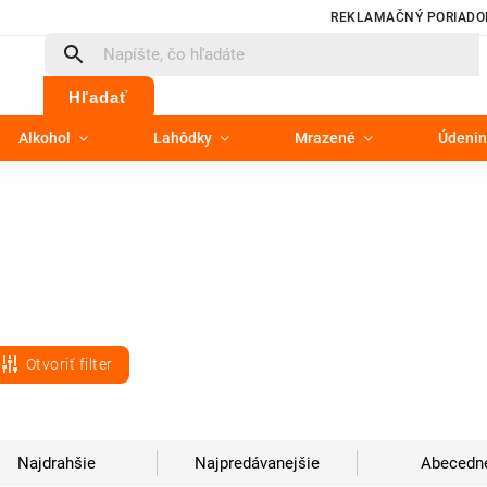
REKLAMAČNÝ PORIADO
Hľadať
Alkohol
Lahôdky
Mrazené
Údenin
Otvoriť filter
Najdrahšie
Najpredávanejšie
Abecedn